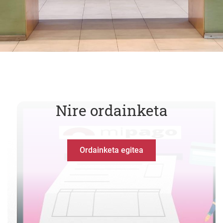
Nire ordainketa
Ordainketa egitea