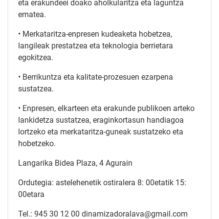
eta erakundeei doako aholkularitza eta laguntza
ematea.
• Merkataritza-enpresen kudeaketa hobetzea,
langileak prestatzea eta teknologia berrietara
egokitzea.
• Berrikuntza eta kalitate-prozesuen ezarpena
sustatzea.
• Enpresen, elkarteen eta erakunde publikoen arteko
lankidetza sustatzea, eraginkortasun handiagoa
lortzeko eta merkataritza-guneak sustatzeko eta
hobetzeko.
Langarika Bidea Plaza, 4 Agurain
Ordutegia: astelehenetik ostiralera 8: 00etatik 15:
00etara
Tel.: 945 30 12 00 dinamizadoralava@gmail.com