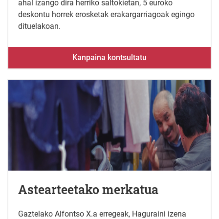
ahal izango dira herriko saltokietan, 5 euroko
deskontu horrek erosketak erakargarriagoak egingo
dituelakoan.
Kanpaina kontsultatu
Astearteetako merkatua
Gaztelako Alfontso X.a erregeak, Haguraini izena