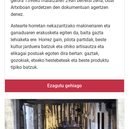
gerora 1398ko maiatzaren 29an berretsi zena, Udal
Artxiboan gordetzen den dokumentuan agertzen
denez.
Astearte horretan nekazaritzako makineriaren eta
ganaduaren erakusketa egiten da, baita gazta
lehiaketa ere. Horrez gain, pilota partidak, beste
kultur jarduera batzuk eta ohiko artisautza eta
elikagai postuak egoten dira bertan: gaztak,
gozokiak, etxeko hestebeteak eta beste produktu
tipiko batzuk.
Ezagutu gehiago