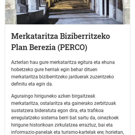
Merkataritza Biziberritzeko
Plan Berezia (PERCO)
Azterlan hau gure merkataritza egitura eta ehuna
hobetzeko gure herriak egin behar dituen
merkataritza biziberritzeko jarduerak zuzentzeko
definitu eta egin da.
Aguraingo hiriguneko azken birgaitzeak
merkataritza, ostalaritza eta gainerako zerbitzuak
sustatzera bideratuta egon dira, eta trafikoa
erregulatzeko sistema berri bat sartu da, oinezkoek
hirigune historikoan zirkulatzea erraztuz, bai eta
informazio-panelak eta turismo-kartelak ere; horietan,