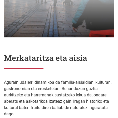
Merkataritza eta aisia
Agurain udalerri dinamikoa da familia-aisialdian, kulturan,
gastronomian eta erosketetan. Behar duzun guztia
aurkitzeko eta harremanak sustatzeko lekua da, ondare
aberats eta askotarikoa izateaz gain, iragan historiko eta
kultural baten fruitu diren baliabide naturalez inguratuta
dago.