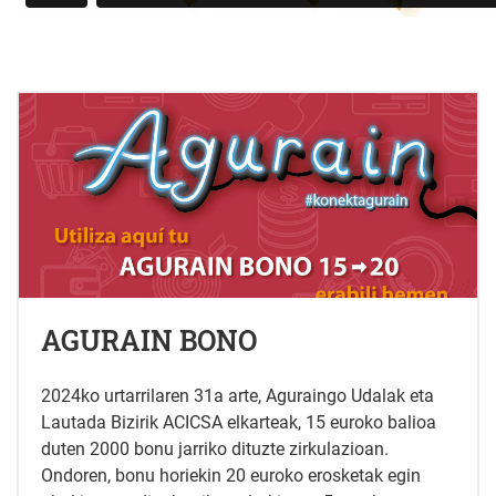
AGURAIN BONO
2024ko urtarrilaren 31a arte, Aguraingo Udalak eta
Lautada Bizirik ACICSA elkarteak, 15 euroko balioa
duten 2000 bonu jarriko dituzte zirkulazioan.
Ondoren, bonu horiekin 20 euroko erosketak egin