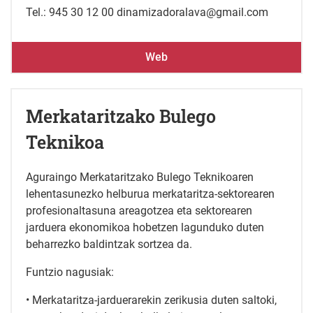
Tel.: 945 30 12 00 dinamizadoralava@gmail.com
Web
Merkataritzako Bulego
Teknikoa
Aguraingo Merkataritzako Bulego Teknikoaren
lehentasunezko helburua merkataritza-sektorearen
profesionaltasuna areagotzea eta sektorearen
jarduera ekonomikoa hobetzen lagunduko duten
beharrezko baldintzak sortzea da.
Funtzio nagusiak:
• Merkataritza-jarduerarekin zerikusia duten saltoki,