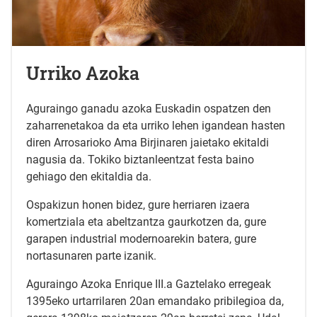
Urriko Azoka
Aguraingo ganadu azoka Euskadin ospatzen den
zaharrenetakoa da eta urriko lehen igandean hasten
diren Arrosarioko Ama Birjinaren jaietako ekitaldi
nagusia da. Tokiko biztanleentzat festa baino
gehiago den ekitaldia da.
Ospakizun honen bidez, gure herriaren izaera
komertziala eta abeltzantza gaurkotzen da, gure
garapen industrial modernoarekin batera, gure
nortasunaren parte izanik.
Aguraingo Azoka Enrique III.a Gaztelako erregeak
1395eko urtarrilaren 20an emandako pribilegioa da,