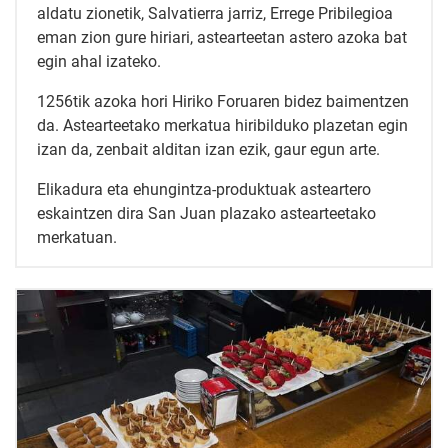
aldatu zionetik, Salvatierra jarriz, Errege Pribilegioa
eman zion gure hiriari, astearteetan astero azoka bat
egin ahal izateko.
1256tik azoka hori Hiriko Foruaren bidez baimentzen
da. Astearteetako merkatua hiribilduko plazetan egin
izan da, zenbait alditan izan ezik, gaur egun arte.
Elikadura eta ehungintza-produktuak asteartero
eskaintzen dira San Juan plazako astearteetako
merkatuan.