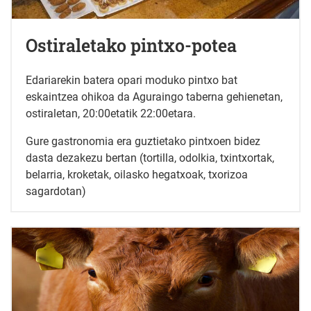
Ostiraletako pintxo-potea
Edariarekin batera opari moduko pintxo bat
eskaintzea ohikoa da Aguraingo taberna gehienetan,
ostiraletan, 20:00etatik 22:00etara.
Gure gastronomia era guztietako pintxoen bidez
dasta dezakezu bertan (tortilla, odolkia, txintxortak,
belarria, kroketak, oilasko hegatxoak, txorizoa
sagardotan)