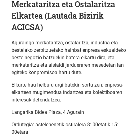
Merkataritza eta Ostalaritza
Elkartea (Lautada Bizirik
ACICSA)
Aguraingo merkataritza, ostalaritza, industria eta
bestelako zerbitzuetako hainbat enpresa eskualdeko
beste negozio batzuekin batera elkartu dira, eta
merkataritza eta aisialdi jardueraren mesedetan lan
egiteko konpromisoa hartu dute.
Elkarte hau helburu argi batekin sortu zen: enpresa-
elkarteen mugimendua indartzea eta kolektiboaren
interesak defendatzea.
Langarika Bidea Plaza, 4 Agurain
Ordutegia: astelehenetik ostiralera 8: 00etatik 15:
00etara