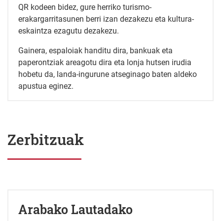
QR kodeen bidez, gure herriko turismo-
erakargarritasunen berri izan dezakezu eta kultura-
eskaintza ezagutu dezakezu.
Gainera, espaloiak handitu dira, bankuak eta
paperontziak areagotu dira eta lonja hutsen irudia
hobetu da, landa-ingurune atseginago baten aldeko
apustua eginez.
Zerbitzuak
Arabako Lautadako