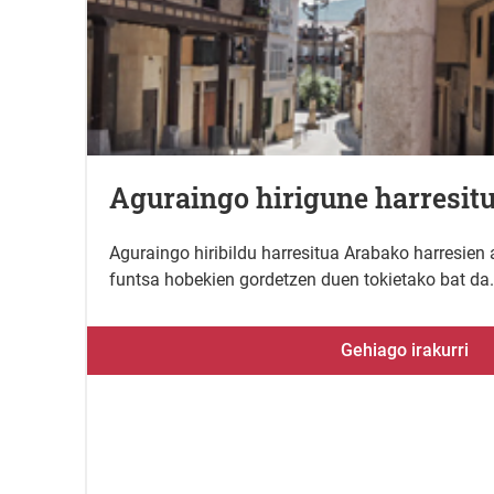
Aguraingo hirigune harresit
Aguraingo hiribildu harresitua Arabako harresien 
funtsa hobekien gordetzen duen tokietako bat da.
Gehiago irakurri