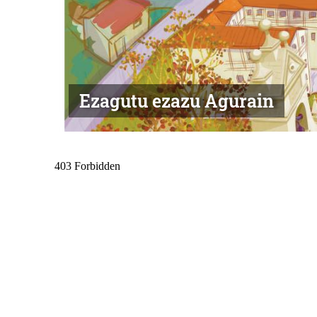
Ezagutu ezazu Agurain