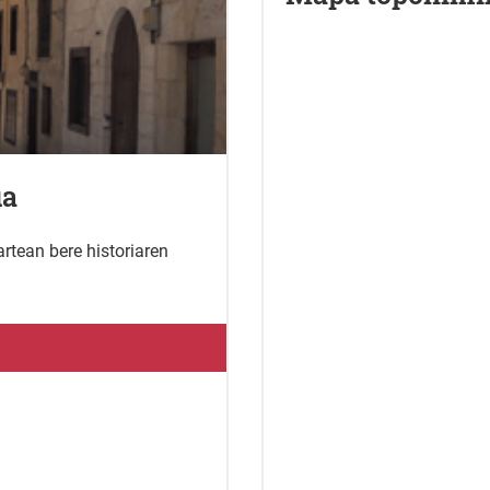
ua
artean bere historiaren