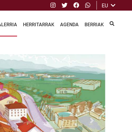
Instagram
Twitter
Facebook
whatsApp
EU
ALERRIA
HERRITARRAK
AGENDA
BERRIAK
BILATU
Next