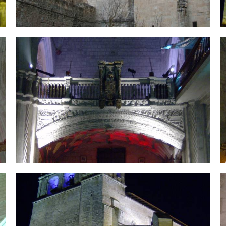
HPIM1676.jpg
H
HPIM1660.jpg
H