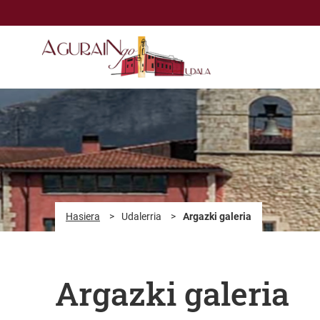
Eduki nagusira joan
Hasiera
>
Udalerria
>
Argazki galeria
Argazki galeria