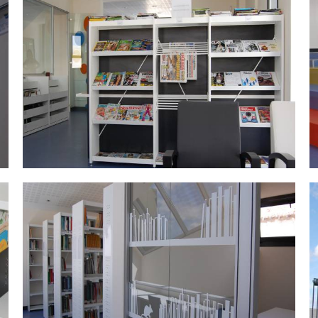
DSC_0476.jpg
D