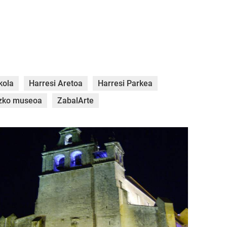
kola
Harresi Aretoa
Harresi Parkea
azko museoa
ZabalArte
PIM1662.jpg