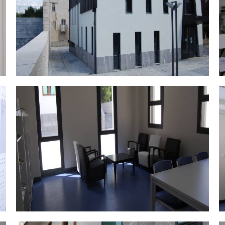
DSC_0467.jpg
D