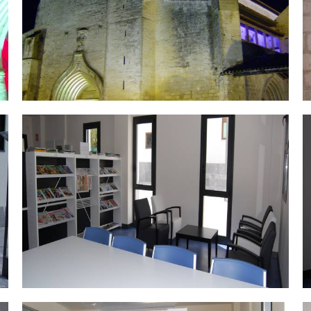
DSC_0468.jpg
D
DSC_0485.jpg
D