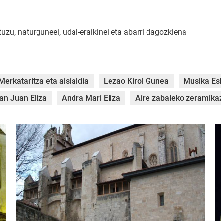
zu, naturguneei, udal-eraikinei eta abarri dagozkiena
Merkataritza eta aisialdia
Lezao Kirol Gunea
Musika Es
an Juan Eliza
Andra Mari Eliza
Aire zabaleko zeramik
DSCF0986.jpg
H