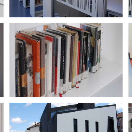
DSC_0481.jpg
D
DSC_0465.jpg
D