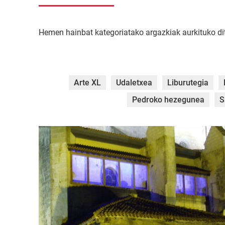
Hemen hainbat kategoriatako argazkiak aurkituko ditu
Arte XL
Udaletxea
Liburutegia
Pedroko hezegunea
S
HPIM1661.jpg