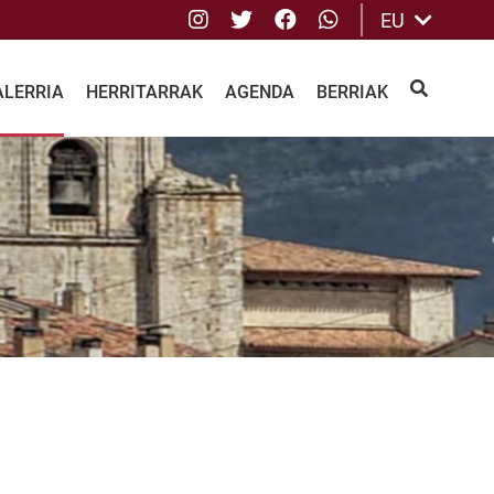
Instagram
Twitter
Facebook
whatsApp
EU
ALERRIA
HERRITARRAK
AGENDA
BERRIAK
BILATU