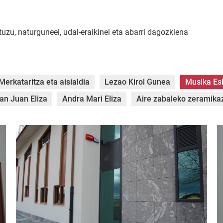
zu, naturguneei, udal-eraikinei eta abarri dagozkiena
Merkataritza eta aisialdia
Lezao Kirol Gunea
Musika Es
an Juan Eliza
Andra Mari Eliza
Aire zabaleko zeramik
DSC_0036.jpg
D