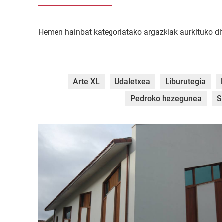
Hemen hainbat kategoriatako argazkiak aurkituko ditu
Arte XL
Udaletxea
Liburutegia
Pedroko hezegunea
S
DSC_0033.jpg