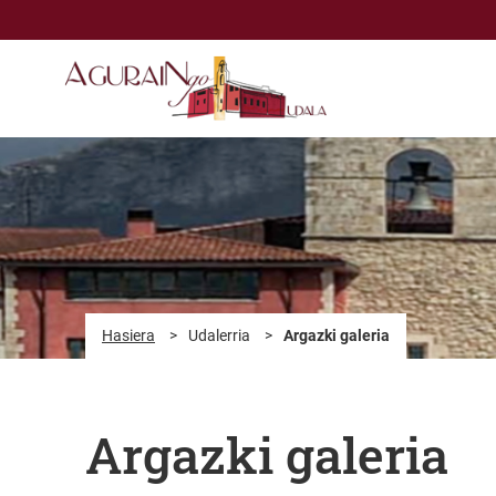
Eduki nagusira joan
Hasiera
>
Udalerria
>
Argazki galeria
Argazki galeria