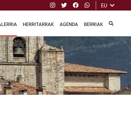
Instagram
Twitter
Facebook
whatsApp
EU
ALERRIA
HERRITARRAK
AGENDA
BERRIAK
BILATU