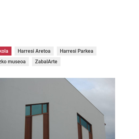
kola
Harresi Aretoa
Harresi Parkea
azko museoa
ZabalArte
SC_0034.jpg