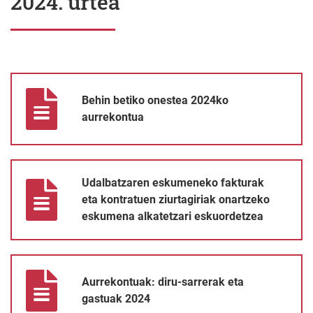
2024. urtea
Behin betiko onestea 2024ko aurrekontua
Behin betiko onestea 2024ko
aurrekontua
Udalbatzaren eskumeneko fakturak eta kontratuen ziurtagiriak
Udalbatzaren eskumeneko fakturak
eta kontratuen ziurtagiriak onartzeko
eskumena alkatetzari eskuordetzea
Aurrekontuak: diru-sarrerak eta gastuak 2024
Aurrekontuak: diru-sarrerak eta
gastuak 2024