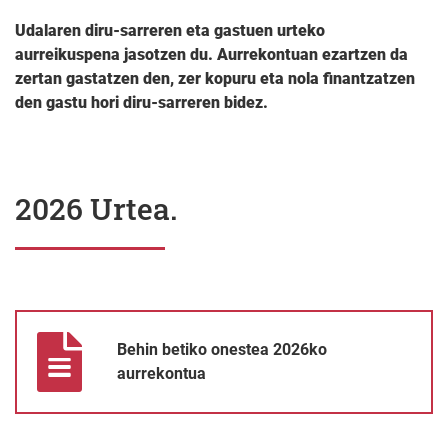
Udalaren diru-sarreren eta gastuen urteko
aurreikuspena jasotzen du. Aurrekontuan ezartzen da
zertan gastatzen den, zer kopuru eta nola finantzatzen
den gastu hori diru-sarreren bidez.
2026 Urtea.
Behin betiko onestea 2026ko aurrekontua
Behin betiko onestea 2026ko
aurrekontua