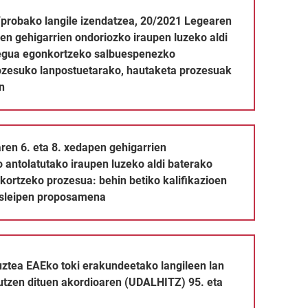
en ondoriozko iraupen luzeko aldi baterako enplegua egonkortze
izendatzea, 20/2021 Legearen 6. eta 8. xedapen gehigarrien on
/probako langile izendatzea, 20/2021 Legearen
pen gehigarrien ondoriozko iraupen luzeko aldi
egua egonkortzeko salbuespenezko
rozesuko lanpostuetarako, hautaketa prozesuak
n
gonkortzeko prozesua: behin betiko kalifikazioen zerrenda eta 
apen gehigarrien ondorioetarako antolatutako iraupen luzeko al
en 6. eta 8. xedapen gehigarrien
 antolatutako iraupen luzeko aldi baterako
ortzeko prozesua: behin betiko kalifikazioen
esleipen proposamena
tzia hobetzeko giza baliabideak antolatzeko plana onartzeko ako
erakundeetako langileen lan baldintzak arautzen dituen akordio
uztea EAEko toki erakundeetako langileen lan
utzen dituen akordioaren (UDALHITZ) 95. eta