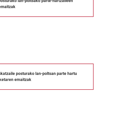
posturako lan-poltsako parte-hartzaileen
emaitzak
ko lan-poltsan parte hartu dutenen hautaketaren emaitzak
katzaile posturako lan-poltsan parte hartu
ketaren emaitzak