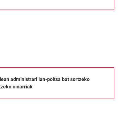
lan-poltsa bat sortzeko prozesua arautzeko oinarriak
ean administrari lan-poltsa bat sortzeko
zeko oinarriak