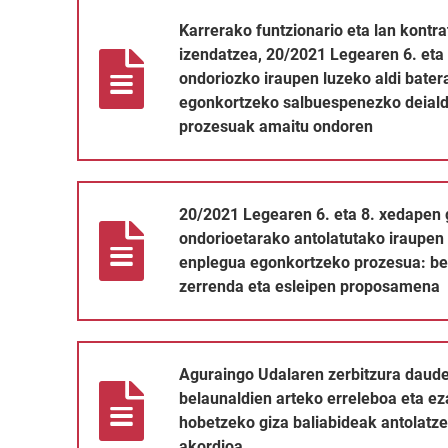
Karrerako funtzionario eta lan kontratudun langile fi
Karrerako funtzionario eta lan kontra
izendatzea, 20/2021 Legearen 6. eta 
ondoriozko iraupen luzeko aldi bate
egonkortzeko salbuespenezko deiald
prozesuak amaitu ondoren
20/2021 Legearen 6. eta 8. xedapen gehigarrien ondori
20/2021 Legearen 6. eta 8. xedapen 
ondorioetarako antolatutako iraupen 
enplegua egonkortzeko prozesua: beh
zerrenda eta esleipen proposamena
Aguraingo Udalaren zerbitzura dauden langileen zerbit
Aguraingo Udalaren zerbitzura daude
belaunaldien arteko erreleboa eta ez
hobetzeko giza baliabideak antolatz
akordioa