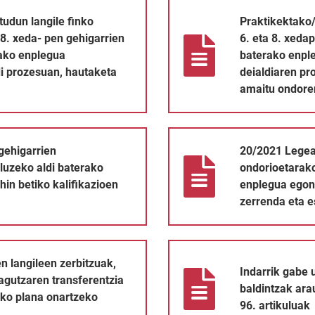
nko izendatzea, 20/2021 Legearen 6. eta 8. xeda- pen gehigarri
Praktikektako/probako langile 
tudun langile finko
Praktikektako
8. xeda- pen gehigarrien
6. eta 8. xeda
rako enplegua
baterako enpl
i prozesuan, hautaketa
deialdiaren p
amaitu ondore
oetarako antolatutako iraupen luzeko aldi baterako enplegua e
20/2021 Legearen 6. eta 8. xed
gehigarrien
20/2021 Legear
luzeko aldi baterako
ondorioetarako
in betiko kalifikazioen
enplegua egonk
zerrenda eta 
zuak, belaunaldien arteko erreleboa eta ezagutzaren transferen
Indarrik gabe uztea EAEko toki 
n langileen zerbitzuak,
Indarrik gabe 
agutzaren transferentzia
baldintzak ara
eko plana onartzeko
96. artikuluak