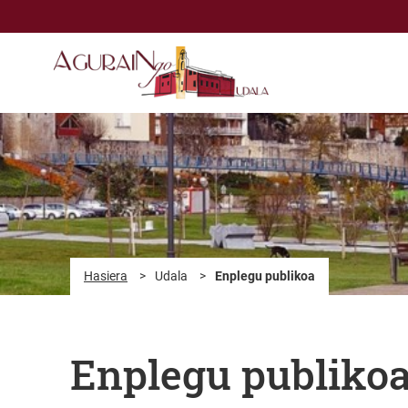
Eduki nagusira joan
Hasiera
>
Udala
>
Enplegu publikoa
Enplegu publiko