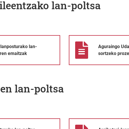
ileentzako lan-poltsa
-poltsako parte-hartzaileen hautaketaren emaitzak
Aguraingo Udalean liburutegiko 
 lanposturako lan-
Aguraingo Udal
aren emaitzak
sortzeko proze
ren lan-poltsa
sortzeko prozesuaren oinarriak
Argiketari-lanposturako lan-pol