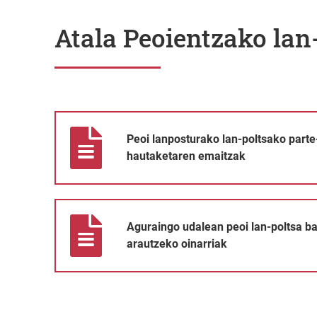
Atala Peoientzako lan
Peoi lanposturako lan-poltsako parte-hartzaileen haut
Peoi lanposturako lan-poltsako parte
hautaketaren emaitzak
Aguraingo udalean peoi lan-poltsa bat sortzeko prozes
Aguraingo udalean peoi lan-poltsa b
arautzeko oinarriak