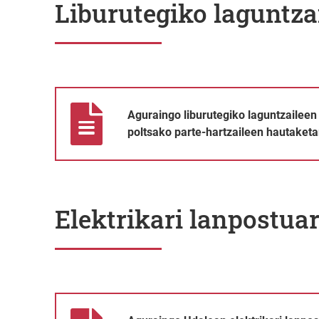
Liburutegiko laguntza
Aguraingo liburutegiko laguntzaileen lanposturako lan
Aguraingo liburutegiko laguntzaileen
poltsako parte-hartzaileen hautaket
Elektrikari lanpostua
Aguraingo Udalean elektrikari lanposturako lan-poltsa 