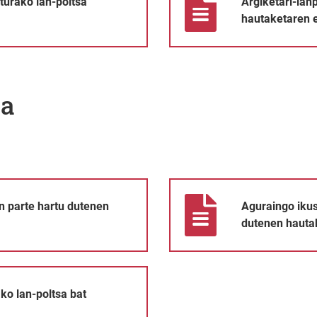
turako lan-poltsa
Argiketari-lan
hautaketaren 
ua
enen hautaketaren behin betiko emaitzak
Aguraingo ikuskatzaile postura
n parte hartu dutenen
Aguraingo ikus
dutenen hauta
 sortzeko prozesua
ko lan-poltsa bat