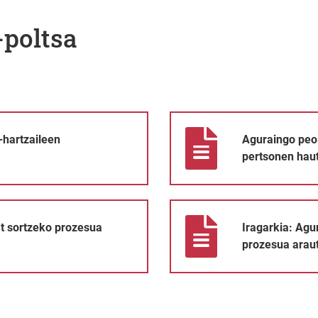
-poltsa
aketaren emaitzak
Aguraingo peoi lanposturako la
-hartzaileen
Aguraingo peoi
pertsonen hau
ua arautzeko oinarriak
Iragarkia: Aguraingo udalean pe
at sortzeko prozesua
Iragarkia: Agu
prozesua araut