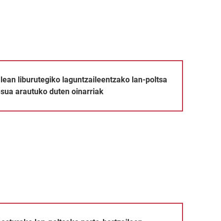
laguntzaileentzako lan-poltsa sortzeko prozesua arautuko duten
ean liburutegiko laguntzaileentzako lan-poltsa
sua arautuko duten oinarriak
tsako parte-hartzaileen hautaketaren emaitzak