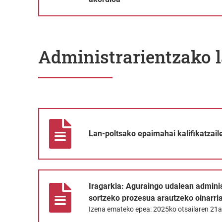
Administrarientzako l
Lan-poltsako epaimahai kalifikatzailea aldatzea
Lan-poltsako epaimahai kalifikatzail
Iragarkia: Aguraingo udalean administrari lan-poltsa b
Iragarkia: Aguraingo udalean administ
sortzeko prozesua arautzeko oinarri
Izena emateko epea: 2025ko otsailaren 21a