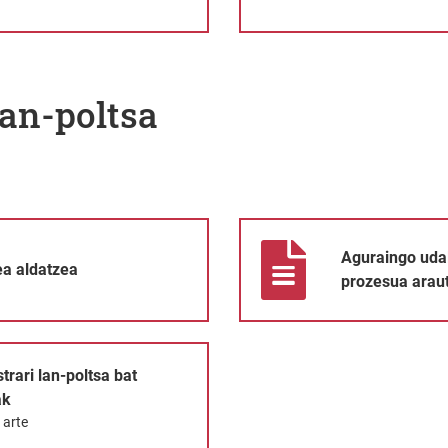
an-poltsa
Aguraingo udalean administrari 
Aguraingo udal
ea aldatzea
prozesua araut
at sortzeko prozesua arautzeko oinarriak
rari lan-poltsa bat
ak
 arte