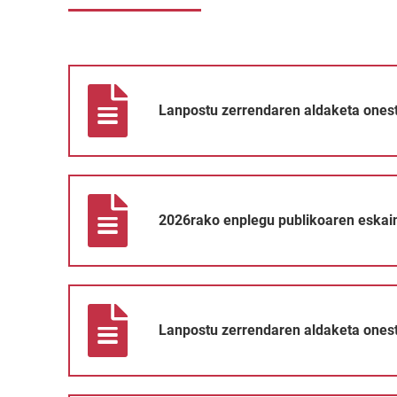
Lanpostu zerrendaren aldaketa onestea
Lanpostu zerrendaren aldaketa ones
2026rako enplegu publikoaren eskaintza onartzea
2026rako enplegu publikoaren eskai
Lanpostu zerrendaren aldaketa onestea
Lanpostu zerrendaren aldaketa ones