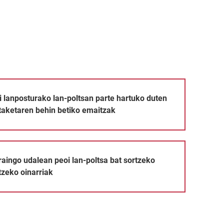
n-poltsan parte hartuko duten pertsonen hautaketaren behin bet
 lanposturako lan-poltsan parte hartuko duten
taketaren behin betiko emaitzak
oi lan-poltsa bat sortzeko prozesua arautzeko oinarriak
raingo udalean peoi lan-poltsa bat sortzeko
zeko oinarriak