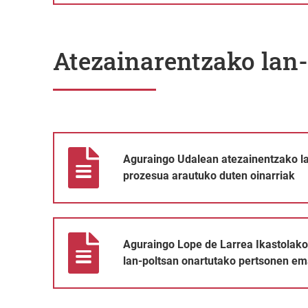
Atezainarentzako lan-
Aguraingo Udalean atezainentzako lan-poltsa sortzeko
Aguraingo Udalean atezainentzako la
prozesua arautuko duten oinarriak
Aguraingo Lope de Larrea Ikastolako atezain lanpostu
Aguraingo Lope de Larrea Ikastolako
lan-poltsan onartutako pertsonen em