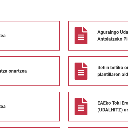
Aguraingo Udalaren 2026-2028k
Aguraingo Uda
tea
Antolatzeko P
Behin betiko onespena ematea 2
Behin betiko 
ntza onartzea
plantillaren al
EAEko Toki Erakundeetako Lang
EAEko Toki Er
tea
(UDALHITZ) ar