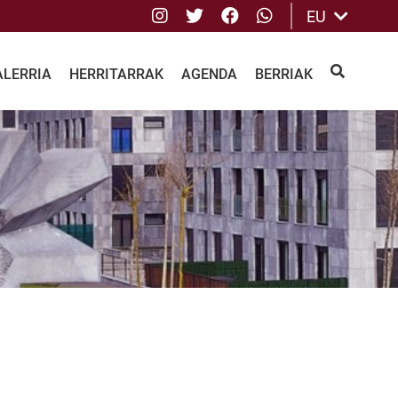
Instagram
Twitter
Facebook
whatsApp
EU
ALERRIA
HERRITARRAK
AGENDA
BERRIAK
BILATU