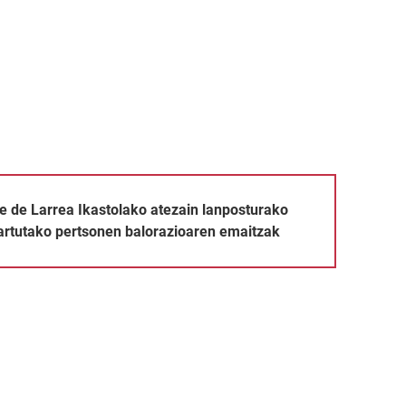
olako atezain lanposturako lan-poltsan onartutako pertsonen b
 de Larrea Ikastolako atezain lanposturako
artutako pertsonen balorazioaren emaitzak