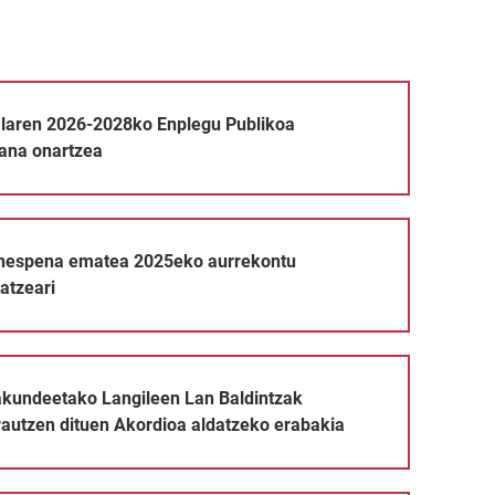
o Enplegu Publikoa Antolatzeko Plana onartzea
laren 2026-2028ko Enplegu Publikoa
lana onartzea
025eko aurrekontu plantillaren aldatzeari
onespena ematea 2025eko aurrekontu
datzeari
ileen Lan Baldintzak (UDALHITZ) arautzen dituen Akordioa ald
akundeetako Langileen Lan Baldintzak
autzen dituen Akordioa aldatzeko erabakia