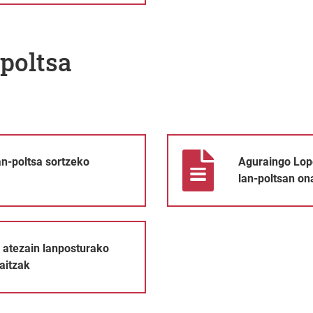
poltsa
 prozesua arautuko duten oinarriak
Aguraingo Lope de Larrea Ikast
n-poltsa sortzeko
Aguraingo Lope
lan-poltsan on
rako lan-poltsan onartutako pertsonen emaitzak
 atezain lanposturako
aitzak