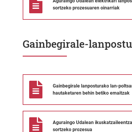
Aguraingo Udalean elektrikari lanpos
sortzeko prozesuaren oinarriak
Gainbegirale-lanpost
Gainbegirale lanposturako lan-poltsan parte hartu dut
Gainbegirale lanposturako lan-poltsa
hautaketaren behin betiko emaitzak
Aguraingo Udalean ikuskatzaileentzako lan-poltsa bat
Aguraingo Udalean ikuskatzaileentza
sortzeko prozesua