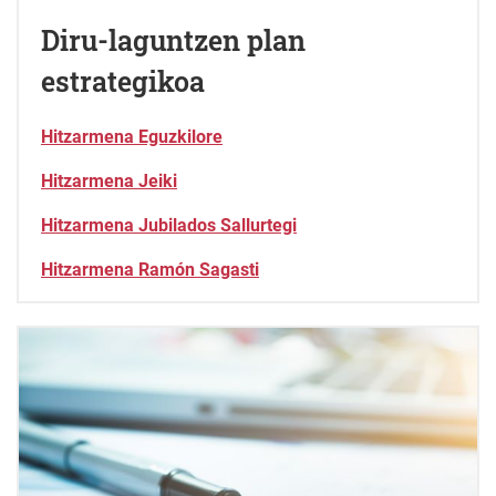
Diru-laguntzen plan
estrategikoa
Hitzarmena Eguzkilore
Hitzarmena Jeiki
Hitzarmena Jubilados Sallurtegi
Hitzarmena Ramón Sagasti