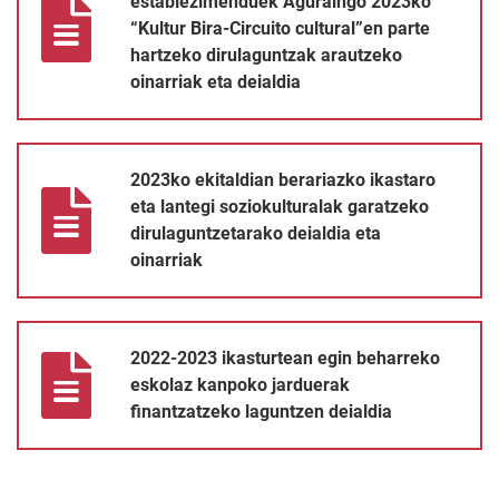
establezimenduek Aguraingo 2023ko
“Kultur Bira-Circuito cultural”en parte
hartzeko dirulaguntzak arautzeko
oinarriak eta deialdia
2023ko ekitaldian berariazko ikastaro eta lantegi soziokulturala
2023ko ekitaldian berariazko ikastaro
eta lantegi soziokulturalak garatzeko
dirulaguntzetarako deialdia eta
oinarriak
2022-2023 ikasturtean egin beharreko eskolaz kanpoko jarduera
2022-2023 ikasturtean egin beharreko
eskolaz kanpoko jarduerak
finantzatzeko laguntzen deialdia