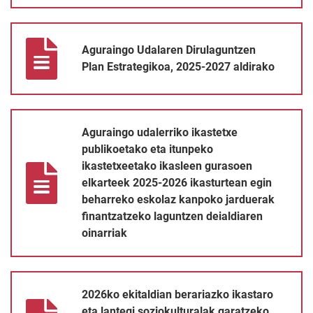
Aguraingo Udalaren Dirulaguntzen Plan Estrategikoa, 2025-2027
Aguraingo Udalaren Dirulaguntzen
Plan Estrategikoa, 2025-2027 aldirako
Aguraingo udalerriko ikastetxe publikoetako eta itunpeko ikast
Aguraingo udalerriko ikastetxe
publikoetako eta itunpeko
ikastetxeetako ikasleen gurasoen
elkarteek 2025-2026 ikasturtean egin
beharreko eskolaz kanpoko jarduerak
finantzatzeko laguntzen deialdiaren
oinarriak
2026ko ekitaldian berariazko ikastaro eta lantegi soziokulturala
2026ko ekitaldian berariazko ikastaro
eta lantegi soziokulturalak garatzeko