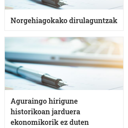
Norgehiagokako dirulaguntzak
Aguraingo hirigune
historikoan jarduera
ekonomikorik ez duten