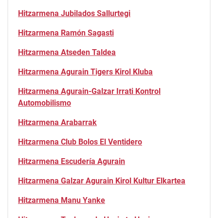
Hitzarmena Jubilados Sallurtegi
Hitzarmena Ramón Sagasti
Hitzarmena Atseden Taldea
Hitzarmena Agurain Tigers Kirol Kluba
Hitzarmena Agurain-Galzar Irrati Kontrol
Automobilismo
Hitzarmena Arabarrak
Hitzarmena Club Bolos El Ventidero
Hitzarmena Escudería Agurain
Hitzarmena Galzar Agurain Kirol Kultur Elkartea
Hitzarmena Manu Yanke