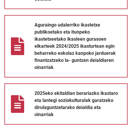
Aguraingo udalerriko ikastetxe publikoetako eta itunpeko ikast
Aguraingo udalerriko ikastetxe
publikoetako eta itunpeko
ikastetxeetako ikasleen gurasoen
elkarteek 2024/2025 ikasturtean egin
beharreko eskolaz kanpoko jarduerak
finantzatzeko la- guntzen deialdiaren
oinarriak
2025eko ekitaldian berariazko ikastaro eta lantegi soziokultural
2025eko ekitaldian berariazko ikastaro
eta lantegi soziokulturalak garatzeko
dirulaguntzetarako deialdia eta
oinarriak