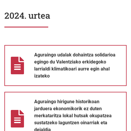
2024. urtea
Aguraingo udalak dohaintza solidarioa egingo du Valentziako erk
Aguraingo udalak dohaintza solidarioa
egingo du Valentziako erkidegoko
larrialdi klimatikoari aurre egin ahal
izateko
Aguraingo hirigune historikoan jarduera ekonomikorik ez duten 
Aguraingo hirigune historikoan
jarduera ekonomikorik ez duten
merkataritza lokal hutsak okupatzea
sustatzeko laguntzen oinarriak eta
deialdia