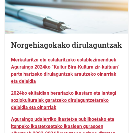
Norgehiagokako dirulaguntzak
Merkataritza eta ostalaritzako establezimenduek
Aguraingo 2024ko “Kultur Bira-Kultura zir-kuituan”
parte hartzeko dirulaguntzak arautzeko oinarriak
eta deialdia
2024ko ekitaldian berariazko ikastaro eta lantegi
soziokulturalak garatzeko dirulaguntzetarako
deialdia eta oinarriak
Aguraingo udalerriko ikastetxe publikoetako eta
itunpeko ikastetxeetako ikasleen gurasoen