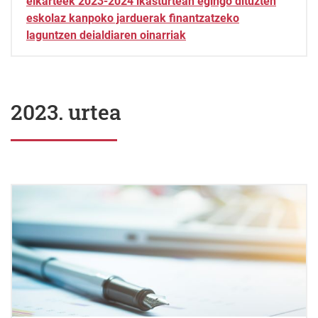
elkarteek 2023-2024 ikasturtean egingo dituzten
eskolaz kanpoko jarduerak finantzatzeko
laguntzen deialdiaren oinarriak
2023. urtea