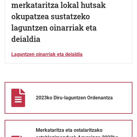
merkataritza lokal hutsak
okupatzea sustatzeko
laguntzen oinarriak eta
deialdia
Laguntzen oinarriak eta deialdia
2023ko Diru-laguntzen Ordenantza
2023ko Diru-laguntzen Ordenantza
Merkataritza eta ostalaritzako establezimenduek Aguraingo 2023k
Merkataritza eta ostalaritzako