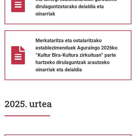
dirulaguntzetarako deialdia eta
oinarriak
Merkataritza eta ostalaritzako establezimenduek Aguraingo 2026k
Merkataritza eta ostalaritzako
establezimenduek Aguraingo 2026ko
“Kultur Bira-Kultura zirkuituan” parte
hartzeko dirulaguntzak arautzeko
oinarriak eta deialdia
2025. urtea