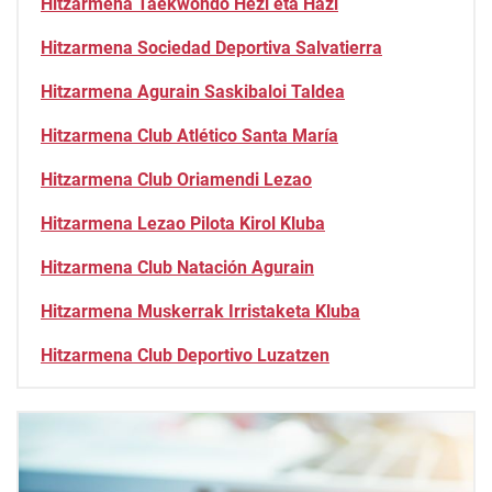
Hitzarmena Taekwondo Hezi eta Hazi
Hitzarmena Sociedad Deportiva Salvatierra
Hitzarmena Agurain Saskibaloi Taldea
Hitzarmena Club Atlético Santa María
Hitzarmena Club Oriamendi Lezao
Hitzarmena Lezao Pilota Kirol Kluba
Hitzarmena Club Natación Agurain
Hitzarmena Muskerrak Irristaketa Kluba
Hitzarmena Club Deportivo Luzatzen