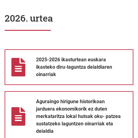
2026. urtea
2025-2026 ikasturtean euskara ikasteko diru-laguntza deialdiare
2025-2026 ikasturtean euskara
ikasteko diru-laguntza deialdiaren
oinarriak
Aguraingo hirigune historikoan jarduera ekonomikorik ez duten m
Aguraingo hirigune historikoan
jarduera ekonomikorik ez duten
merkataritza lokal hutsak oku- patzea
sustatzeko laguntzen oinarriak eta
deialdia