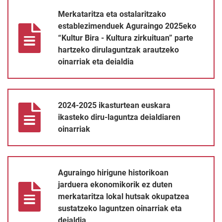
Merkataritza eta ostalaritzako establezimenduek Aguraingo 2025e
Merkataritza eta ostalaritzako
establezimenduek Aguraingo 2025eko
“Kultur Bira - Kultura zirkuituan” parte
hartzeko dirulaguntzak arautzeko
oinarriak eta deialdia
2024-2025 ikasturtean euskara ikasteko diru-laguntza deialdiare
2024-2025 ikasturtean euskara
ikasteko diru-laguntza deialdiaren
oinarriak
Aguraingo hirigune historikoan jarduera ekonomikorik ez duten 
Aguraingo hirigune historikoan
jarduera ekonomikorik ez duten
merkataritza lokal hutsak okupatzea
sustatzeko laguntzen oinarriak eta
deialdia