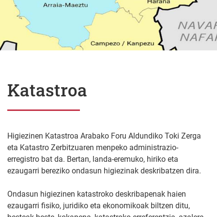
Katastroa
Higiezinen Katastroa Arabako Foru Aldundiko Toki Zerga
eta Katastro Zerbitzuaren menpeko administrazio-
erregistro bat da. Bertan, landa-eremuko, hiriko eta
ezaugarri bereziko ondasun higiezinak deskribatzen dira.
Ondasun higiezinen katastroko deskribapenak haien
ezaugarri fisiko, juridiko eta ekonomikoak biltzen ditu,