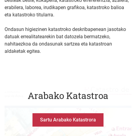
besteak beste, kokapena, katastroko erreferentzia, azalera,
erabilera, laborea, irudikapen grafikoa, katastroko balioa
eta katastroko titularra.
Ondasun higiezinen katastroko deskribapenean jasotako
datuak errealitatearekin bat datozela bermatzeko,
nahitaezkoa da ondasunak sartzea eta katastroan
aldaketak egitea.
Arabako Katastroa
Sartu Arabako Katastrora