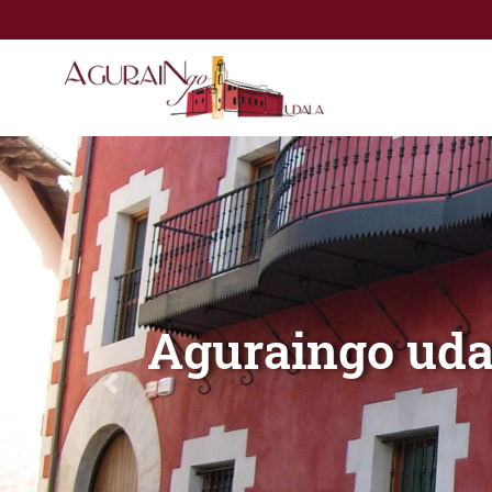
Eduki nagusira joan
Aguraingo uda
Previous