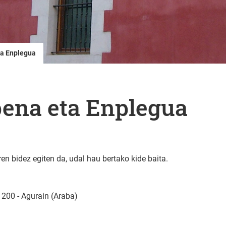
a Enplegua
ena eta Enplegua
 bidez egiten da, udal hau bertako kide baita.
1200 - Agurain (Araba)