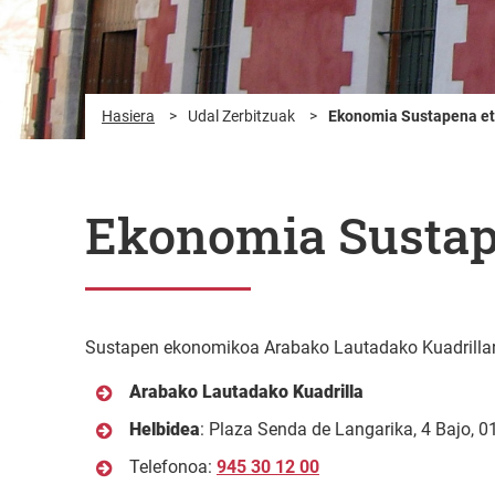
Hasiera
>
Udal Zerbitzuak
>
Ekonomia Sustapena et
Ekonomia Sustap
Sustapen ekonomikoa Arabako Lautadako Kuadrillaren
Arabako Lautadako Kuadrilla
Helbidea
: Plaza Senda de Langarika, 4 Bajo, 0
Telefonoa:
945 30 12 00