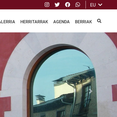
Instagram
Twitter
Facebook
whatsApp
EU
ALERRIA
HERRITARRAK
AGENDA
BERRIAK
BILATU
Next