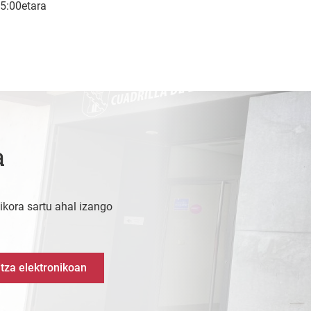
15:00etara
a
kora sartu ahal izango
tza elektronikoan