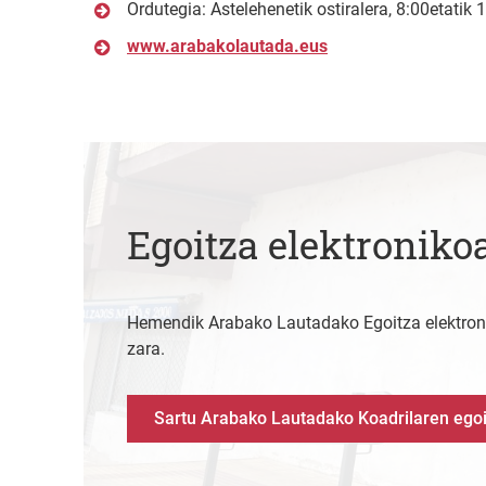
Ordutegia: Astelehenetik ostiralera, 8:00etatik 
www.arabakolautada.eus
Egoitza elektroniko
Hemendik Arabako Lautadako Egoitza elektroni
zara.
Sartu Arabako Lautadako Koadrilaren egoi