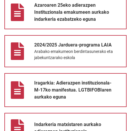
Azaroaren 25eko adierazpen
Instituzionala emakumeen aurkako
indarkeria ezabatzeko eguna
2024/2025 Jarduera-programa LAIA
2024/2025 Jarduera-programa LAIA
Arabako emakumeon berdintasunerako eta
jabekuntzarako eskola
Iragarkia: Adierazpen instituzionala- M-17ko manifestua. LGT
Iragarkia: Adierazpen instituzionala-
M-17ko manifestua. LGTBIFOBIaren
aurkako eguna
Indarkeria matxistaren aurkako adierazpen instituzionala
Indarkeria matxistaren aurkako