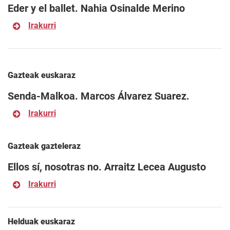
Eder y el ballet. Nahia Osinalde Merino
Irakurri
Gazteak euskaraz
Senda-Malkoa. Marcos Álvarez Suarez.
Irakurri
Gazteak gazteleraz
Ellos sí, nosotras no. Arraitz Lecea Augusto
Irakurri
Helduak euskaraz