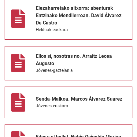
Elezaharretako altxorra: abenturak Entzinako Mendilerroan. Dav
Elezaharretako altxorra: abenturak
Entzinako Mendilerroan. David Álvarez
De Castro
Helduak-euskara
Ellos sí, nosotras no. Arraitz Lecea Augusto
Ellos sí, nosotras no. Arraitz Lecea
Augusto
Jóvenes-gaztelania
Senda-Malkoa. Marcos Álvarez Suarez
Senda-Malkoa. Marcos Álvarez Suarez
Jóvenes-euskara
Eder y el ballet. Nahia Osinalde Merino
Eder y el ballet. Nahia Osinalde Merino