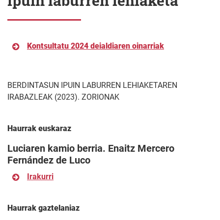
ipuin laburren lehiaketa
Kontsultatu 2024 deialdiaren oinarriak
BERDINTASUN IPUIN LABURREN LEHIAKETAREN
IRABAZLEAK (2023). ZORIONAK
Haurrak euskaraz
Luciaren kamio berria. Enaitz Mercero
Fernández de Luco
Irakurri
Haurrak gaztelaniaz