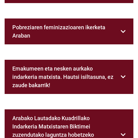
Pobreziaren feminizazioaren ikerketa
Araban
Emakumeen eta nesken aurkako
indarkeria matxista. Hautsi isiltasuna, ez
zaude bakarrik!
Arabako Lautadako Kuadrillako
Indarkeria Matxistaren Biktimei
zuzendutako laguntza hobetzeko