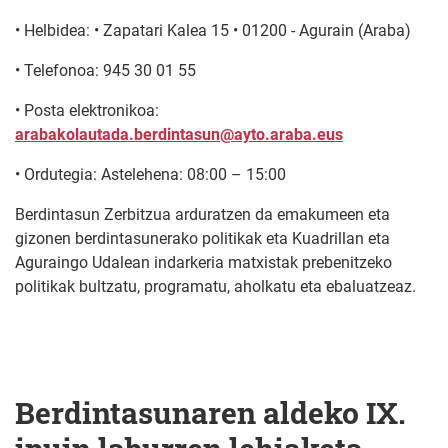
• Helbidea: • Zapatari Kalea 15 • 01200 - Agurain (Araba)
• Telefonoa: 945 30 01 55
• Posta elektronikoa:
arabakolautada.berdintasun@ayto.araba.eus
• Ordutegia: Astelehena: 08:00 – 15:00
Berdintasun Zerbitzua arduratzen da emakumeen eta
gizonen berdintasunerako politikak eta Kuadrillan eta
Aguraingo Udalean indarkeria matxistak prebenitzeko
politikak bultzatu, programatu, aholkatu eta ebaluatzeaz.
Berdintasunaren aldeko IX.