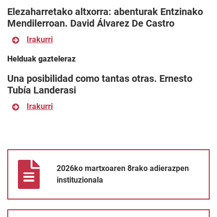
Elezaharretako altxorra: abenturak Entzinako
Mendilerroan. David Álvarez De Castro
Irakurri
Helduak gazteleraz
Una posibilidad como tantas otras. Ernesto
Tubía Landerasi
Irakurri
2026ko martxoaren 8rako adierazpen instituzionala
2026ko martxoaren 8rako adierazpen
instituzionala
Azaroaren 25eko adierazpen Instituzionala emakumeen aurkako