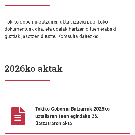
Tokiko gobernu-batzarren aktak izaera publikoko
dokumentuak dira, eta udalak hartzen dituen erabaki
guztiak jasotzen dituzte. Kontsulta daitezke:
2026ko aktak
Tokiko Gobernu Batzarrak 2026ko uztailaren 1ean egindako 23.
Tokiko Gobernu Batzarrak 2026ko
uztailaren 1ean egindako 23.
Batzarraren akta