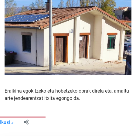
Eraikina egokitzeko eta hobetzeko obrak direla eta, amaitu
arte jendearentzat itxita egongo da.
Ikusi »