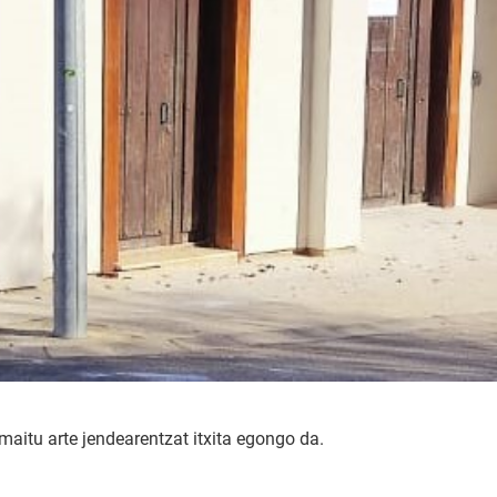
maitu arte jendearentzat itxita egongo da.