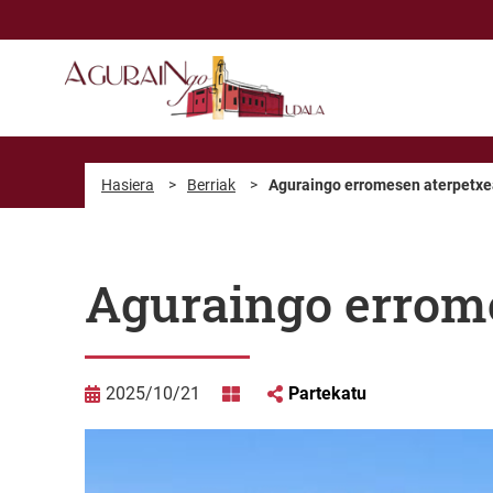
Eduki nagusira joan
Hasiera
>
Berriak
>
Aguraingo erromesen aterpetxea
Aguraingo errome
2025/10/21
Partekatu