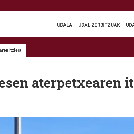
UDALA
UDAL ZERBITZUAK
UD
ren itxiera
sen aterpetxearen it