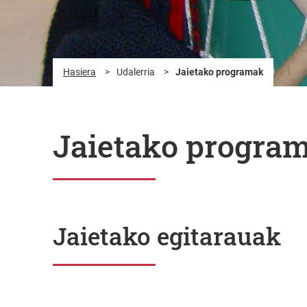
Hasiera
>
Udalerria
>
Jaietako programak
Jaietako progra
Jaietako egitarauak