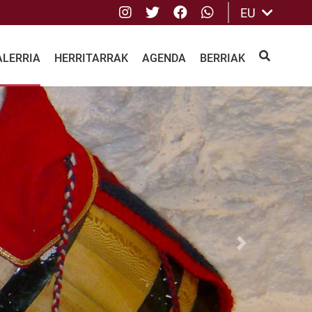
Instagram
Twitter
Facebook
whatsApp
EU
ALERRIA
HERRITARRAK
AGENDA
BERRIAK
BILATU
Next