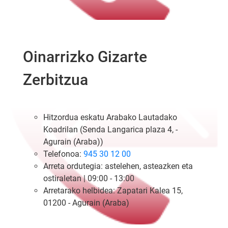
Oinarrizko Gizarte
Zerbitzua
Hitzordua eskatu Arabako Lautadako
Koadrilan (Senda Langarica plaza 4, -
Agurain (Araba))
Telefonoa:
945 30 12 00
Arreta ordutegia: astelehen, asteazken eta
ostiraletan | 09:00 - 13:00
Arretarako helbidea: Zapatari Kalea 15,
01200 - Agurain (Araba)