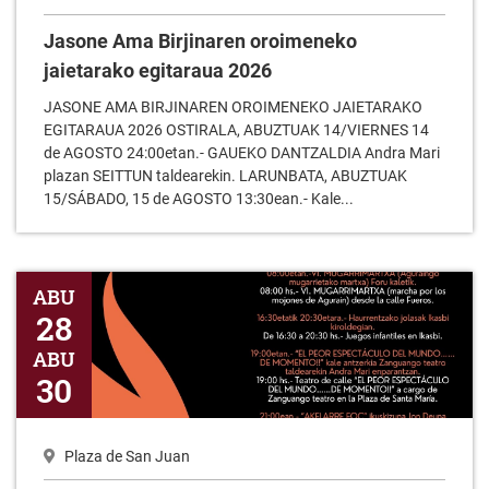
Jasone Ama Birjinaren oroimeneko
jaietarako egitaraua 2026
JASONE AMA BIRJINAREN OROIMENEKO JAIETARAKO
EGITARAUA 2026 OSTIRALA, ABUZTUAK 14/VIERNES 14
de AGOSTO 24:00etan.- GAUEKO DANTZALDIA Andra Mari
plazan SEITTUN taldearekin. LARUNBATA, ABUZTUAK
15/SÁBADO, 15 de AGOSTO 13:30ean.- Kale...
Lepamostutako Jon deuna 2026
ABU
28
ABU
30
Plaza de San Juan