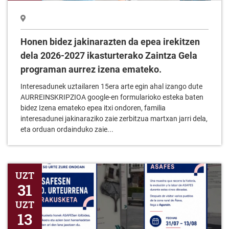
Honen bidez jakinarazten da epea irekitzen
dela 2026-2027 ikasturterako Zaintza Gela
programan aurrez izena emateko.
Interesadunek uztailaren 15era arte egin ahal izango dute
AURREINSKRIPZIOA google-en formularioko esteka baten
bidez Izena emateko epea itxi ondoren, familia
interesadunei jakinaraziko zaie zerbitzua martxan jarri dela,
eta orduan ordainduko zaie...
ASAFESEN 50. Urterrena erakusketa
UZT
31
UZT
13