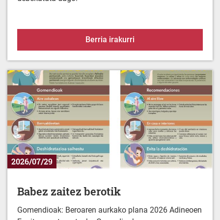
Alerta-egoera uraren es
Berria irakurri
2026/07/29
Babez zaitez berotik
Gomendioak: Beroaren aurkako plana 2026 Adineoen
Egoitza-zentroentzako Gomedioak