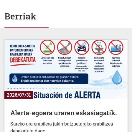
Berriak
2026/07/31
Alerta-egoera uraren eskasiagatik.
Sareko ura erabilera jakin batzuetarako erabiltzea
debekatuta dago.