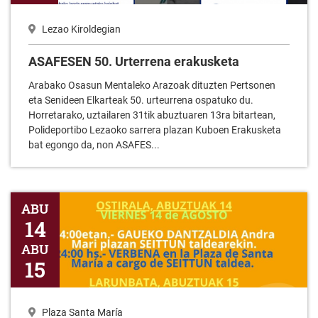
Lezao Kiroldegian
ASAFESEN 50. Urterrena erakusketa
Arabako Osasun Mentaleko Arazoak dituzten Pertsonen
eta Senideen Elkarteak 50. urteurrena ospatuko du.
Horretarako, uztailaren 31tik abuztuaren 13ra bitartean,
Polideportibo Lezaoko sarrera plazan Kuboen Erakusketa
bat egongo da, non ASAFES...
Jasone Ama Birjinaren oroimeneko jaietarako egitaraua 2026
ABU
14
ABU
15
Plaza Santa María