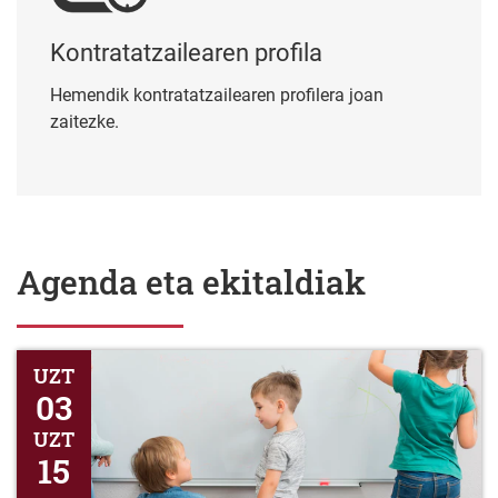
Kontratatzailearen profila
Hemendik kontratatzailearen profilera joan
zaitezke.
Agenda eta ekitaldiak
Honen bidez jakinarazten da epea irekitzen dela 2026-2027 ika
UZT
03
UZT
15