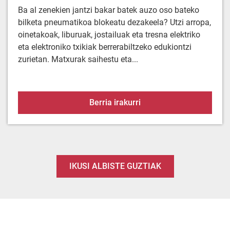
Ba al zenekien jantzi bakar batek auzo oso bateko
bilketa pneumatikoa blokeatu dezakeela? Utzi arropa,
oinetakoak, liburuak, jostailuak eta tresna elektriko
eta elektroniko txikiak berrerabiltzeko edukiontzi
zurietan. Matxurak saihestu eta...
Arropa ez doa hoditik. E
Berria irakurri
IKUSI ALBISTE GUZTIAK