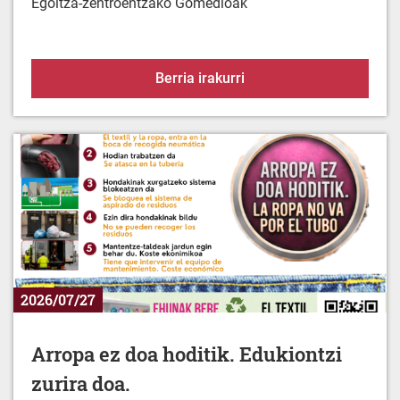
Babez zaitez berotik
Berria irakurri
2026/07/27
Arropa ez doa hoditik. Edukiontzi
zurira doa.