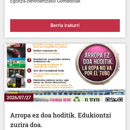
Babez zaitez berotik
Berria irakurri
2026/07/27
Arropa ez doa hoditik. Edukiontzi
zurira doa.