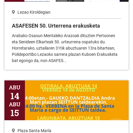
Lezao Kiroldegian
ASAFESEN 50. Urterrena erakusketa
Arabako Osasun Mentaleko Arazoak dituzten Pertsonen
eta Senideen Elkarteak 50. urteurrena ospatuko du.
Horretarako, uztailaren 31tik abuztuaren 13ra bitartean,
Polideportibo Lezaoko sarrera plazan Kuboen Erakusketa
bat egongo da, non ASAFES...
Jasone Ama Birjinaren oroimeneko jaietarako egitaraua 2026
ABU
14
ABU
15
Plaza Santa María