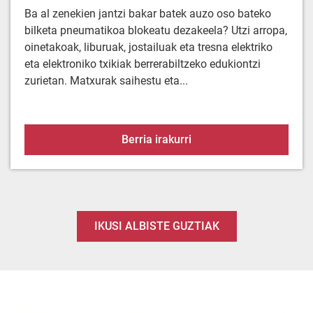
Ba al zenekien jantzi bakar batek auzo oso bateko
bilketa pneumatikoa blokeatu dezakeela? Utzi arropa,
oinetakoak, liburuak, jostailuak eta tresna elektriko
eta elektroniko txikiak berrerabiltzeko edukiontzi
zurietan. Matxurak saihestu eta...
Arropa ez doa hoditik. E
Berria irakurri
IKUSI ALBISTE GUZTIAK