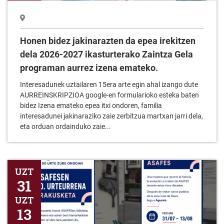
Honen bidez jakinarazten da epea irekitzen
dela 2026-2027 ikasturterako Zaintza Gela
programan aurrez izena emateko.
Interesadunek uztailaren 15era arte egin ahal izango dute
AURREINSKRIPZIOA google-en formularioko esteka baten
bidez Izena emateko epea itxi ondoren, familia
interesadunei jakinaraziko zaie zerbitzua martxan jarri dela,
eta orduan ordainduko zaie...
ASAFESEN 50. Urterrena erakusketa
UZT
31
UZT
13