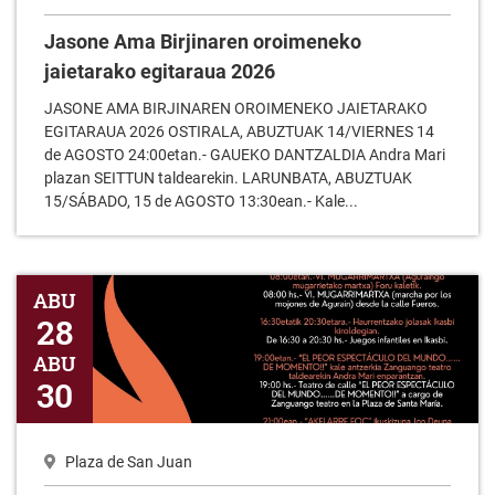
Jasone Ama Birjinaren oroimeneko
jaietarako egitaraua 2026
JASONE AMA BIRJINAREN OROIMENEKO JAIETARAKO
EGITARAUA 2026 OSTIRALA, ABUZTUAK 14/VIERNES 14
de AGOSTO 24:00etan.- GAUEKO DANTZALDIA Andra Mari
plazan SEITTUN taldearekin. LARUNBATA, ABUZTUAK
15/SÁBADO, 15 de AGOSTO 13:30ean.- Kale...
Lepamostutako Jon deuna 2026
ABU
28
ABU
30
Plaza de San Juan