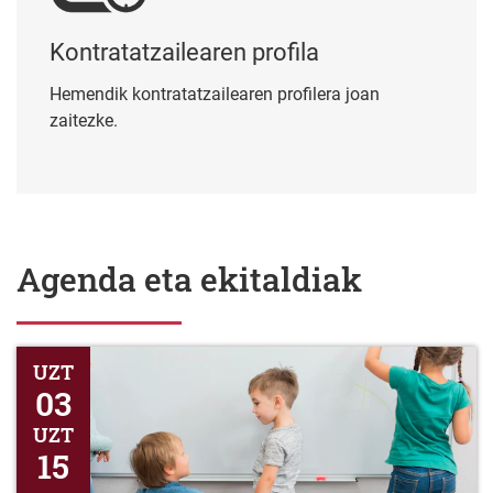
Kontratatzailearen profila
Hemendik kontratatzailearen profilera joan
zaitezke.
Agenda eta ekitaldiak
Honen bidez jakinarazten da epea irekitzen dela 2026-2027 ika
UZT
03
UZT
15