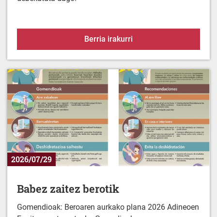
Alerta-egoera uraren es
Berria irakurri
2026/07/29
Babez zaitez berotik
Gomendioak: Beroaren aurkako plana 2026 Adineoen
Egoitza-zentroentzako Gomedioak