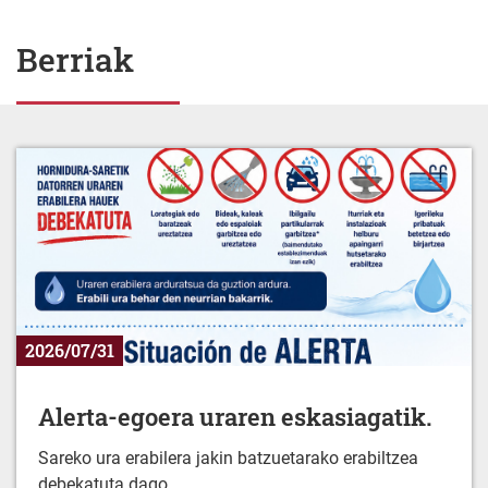
Berriak
2026/07/31
Alerta-egoera uraren eskasiagatik.
Sareko ura erabilera jakin batzuetarako erabiltzea
debekatuta dago.