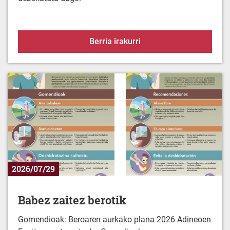
Alerta-egoera uraren es
Berria irakurri
2026/07/29
Babez zaitez berotik
Gomendioak: Beroaren aurkako plana 2026 Adineoen
Egoitza-zentroentzako Gomedioak