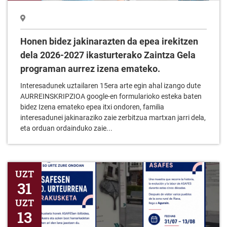
Honen bidez jakinarazten da epea irekitzen
dela 2026-2027 ikasturterako Zaintza Gela
programan aurrez izena emateko.
Interesadunek uztailaren 15era arte egin ahal izango dute
AURREINSKRIPZIOA google-en formularioko esteka baten
bidez Izena emateko epea itxi ondoren, familia
interesadunei jakinaraziko zaie zerbitzua martxan jarri dela,
eta orduan ordainduko zaie...
ASAFESEN 50. Urterrena erakusketa
UZT
31
UZT
13