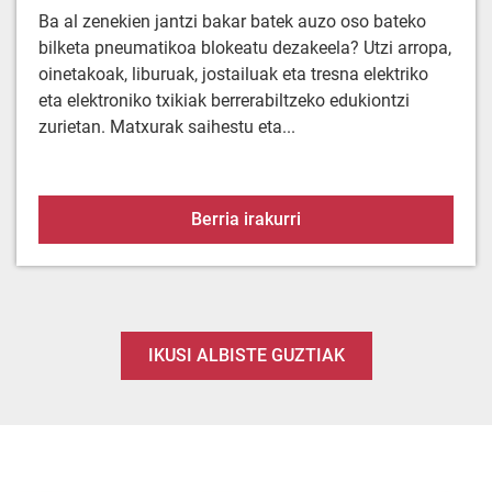
Ba al zenekien jantzi bakar batek auzo oso bateko
bilketa pneumatikoa blokeatu dezakeela? Utzi arropa,
oinetakoak, liburuak, jostailuak eta tresna elektriko
eta elektroniko txikiak berrerabiltzeko edukiontzi
zurietan. Matxurak saihestu eta...
Arropa ez doa hoditik. E
Berria irakurri
IKUSI ALBISTE GUZTIAK