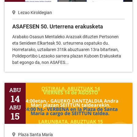
Lezao Kiroldegian
ASAFESEN 50. Urterrena erakusketa
Arabako Osasun Mentaleko Arazoak dituzten Pertsonen
eta Senideen Elkarteak 50. urteurrena ospatuko du.
Horretarako, uztailaren 31tik abuztuaren 13ra bitartean,
Polideportibo Lezaoko sarrera plazan Kuboen Erakusketa
bat egongo da, non ASAFES...
Jasone Ama Birjinaren oroimeneko jaietarako egitaraua 2026
ABU
14
ABU
15
Plaza Santa María