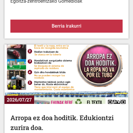
Babez zaitez berotik
Berria irakurri
2026/07/27
Arropa ez doa hoditik. Edukiontzi
zurira doa.