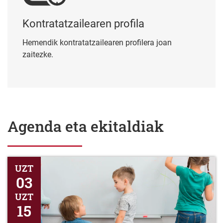
Kontratatzailearen profila
Hemendik kontratatzailearen profilera joan
zaitezke.
Agenda eta ekitaldiak
Honen bidez jakinarazten da epea irekitzen dela 2026-2027 ika
UZT
03
UZT
15