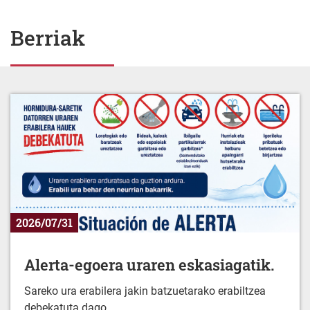
Berriak
2026/07/31
Alerta-egoera uraren eskasiagatik.
Sareko ura erabilera jakin batzuetarako erabiltzea
debekatuta dago.