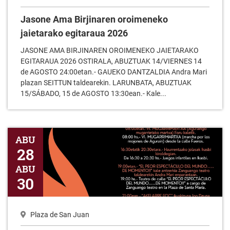
Jasone Ama Birjinaren oroimeneko
jaietarako egitaraua 2026
JASONE AMA BIRJINAREN OROIMENEKO JAIETARAKO
EGITARAUA 2026 OSTIRALA, ABUZTUAK 14/VIERNES 14
de AGOSTO 24:00etan.- GAUEKO DANTZALDIA Andra Mari
plazan SEITTUN taldearekin. LARUNBATA, ABUZTUAK
15/SÁBADO, 15 de AGOSTO 13:30ean.- Kale...
Lepamostutako Jon deuna 2026
ABU
28
ABU
30
Plaza de San Juan