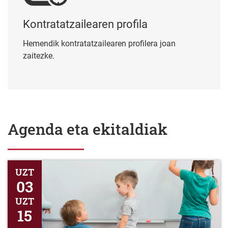
Kontratatzailearen profila
Hemendik kontratatzailearen profilera joan
zaitezke.
Agenda eta ekitaldiak
Honen bidez jakinarazten da epea irekitzen dela 2026-2027 ika
UZT
03
UZT
15