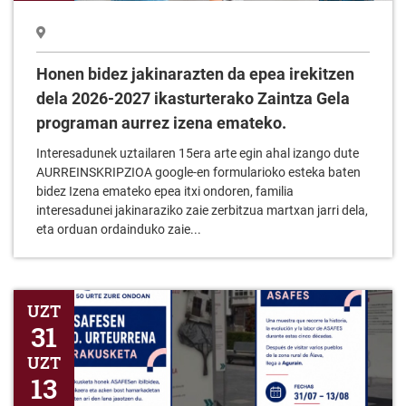
Honen bidez jakinarazten da epea irekitzen
dela 2026-2027 ikasturterako Zaintza Gela
programan aurrez izena emateko.
Interesadunek uztailaren 15era arte egin ahal izango dute
AURREINSKRIPZIOA google-en formularioko esteka baten
bidez Izena emateko epea itxi ondoren, familia
interesadunei jakinaraziko zaie zerbitzua martxan jarri dela,
eta orduan ordainduko zaie...
ASAFESEN 50. Urterrena erakusketa
UZT
31
UZT
13