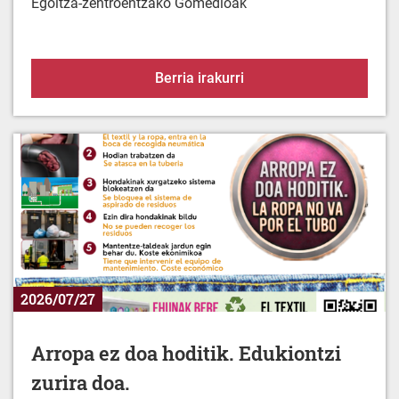
Babez zaitez berotik
Berria irakurri
2026/07/27
Arropa ez doa hoditik. Edukiontzi
zurira doa.