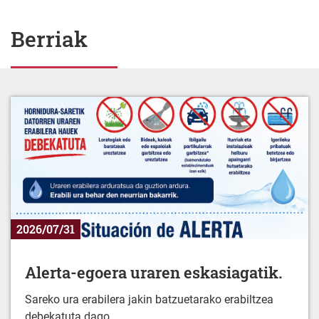
Berriak
2026/07/31
Alerta-egoera uraren eskasiagatik.
Sareko ura erabilera jakin batzuetarako erabiltzea
debekatuta dago.