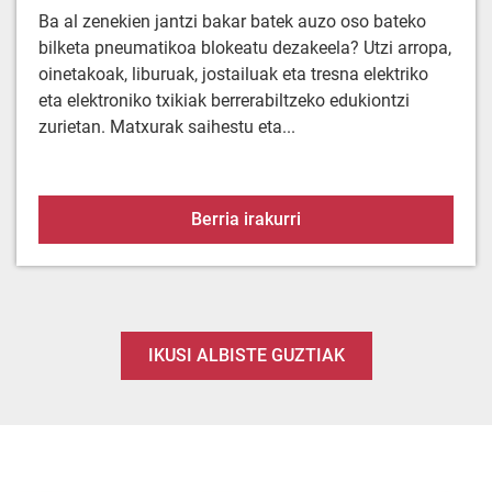
Ba al zenekien jantzi bakar batek auzo oso bateko
bilketa pneumatikoa blokeatu dezakeela? Utzi arropa,
oinetakoak, liburuak, jostailuak eta tresna elektriko
eta elektroniko txikiak berrerabiltzeko edukiontzi
zurietan. Matxurak saihestu eta...
Arropa ez doa hoditik. E
Berria irakurri
IKUSI ALBISTE GUZTIAK