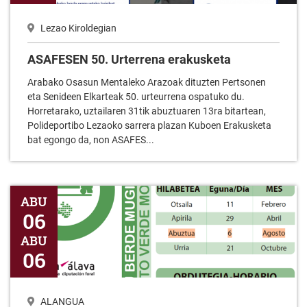
Lezao Kiroldegian
ASAFESEN 50. Urterrena erakusketa
Arabako Osasun Mentaleko Arazoak dituzten Pertsonen
eta Senideen Elkarteak 50. urteurrena ospatuko du.
Horretarako, uztailaren 31tik abuztuaren 13ra bitartean,
Polideportibo Lezaoko sarrera plazan Kuboen Erakusketa
bat egongo da, non ASAFES...
Badator Puntu Berde Mugikorra! ALANGUA
ABU
06
ABU
06
ALANGUA