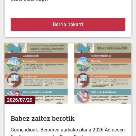
Alerta-egoera uraren es
Berria irakurri
2026/07/29
Babez zaitez berotik
Gomendioak: Beroaren aurkako plana 2026 Adineoen
Egoitza-zentroentzako Gomedioak