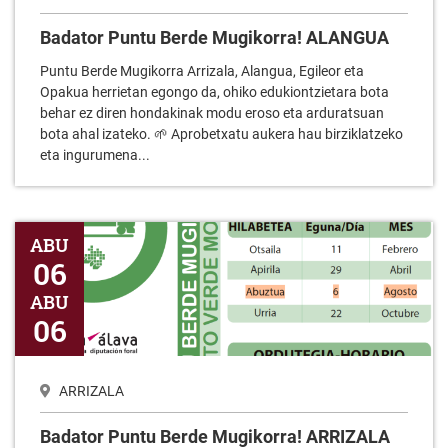
Badator Puntu Berde Mugikorra! ALANGUA
Puntu Berde Mugikorra Arrizala, Alangua, Egileor eta
Opakua herrietan egongo da, ohiko edukiontzietara bota
behar ez diren hondakinak modu eroso eta arduratsuan
bota ahal izateko. 🌱 Aprobetxatu aukera hau birziklatzeko
eta ingurumena...
Badator Puntu Berde Mugikorra! ARRIZALA
ABU
06
ABU
06
ARRIZALA
Badator Puntu Berde Mugikorra! ARRIZALA