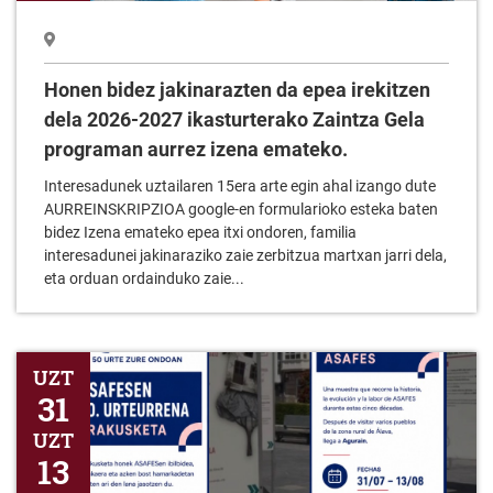
Honen bidez jakinarazten da epea irekitzen
dela 2026-2027 ikasturterako Zaintza Gela
programan aurrez izena emateko.
Interesadunek uztailaren 15era arte egin ahal izango dute
AURREINSKRIPZIOA google-en formularioko esteka baten
bidez Izena emateko epea itxi ondoren, familia
interesadunei jakinaraziko zaie zerbitzua martxan jarri dela,
eta orduan ordainduko zaie...
ASAFESEN 50. Urterrena erakusketa
UZT
31
UZT
13