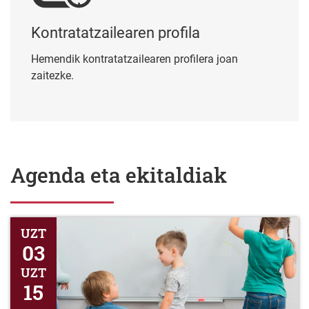
Kontratatzailearen profila
Hemendik kontratatzailearen profilera joan
zaitezke.
Agenda eta ekitaldiak
Honen bidez jakinarazten da epea irekitzen dela 2026-2027 ika
UZT
03
UZT
15