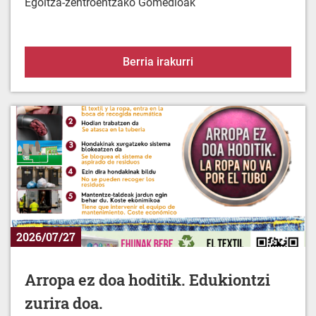
Babez zaitez berotik
Berria irakurri
2026/07/27
Arropa ez doa hoditik. Edukiontzi
zurira doa.