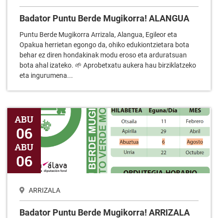
Badator Puntu Berde Mugikorra! ALANGUA
Puntu Berde Mugikorra Arrizala, Alangua, Egileor eta
Opakua herrietan egongo da, ohiko edukiontzietara bota
behar ez diren hondakinak modu eroso eta arduratsuan
bota ahal izateko. 🌱 Aprobetxatu aukera hau birziklatzeko
eta ingurumena...
Badator Puntu Berde Mugikorra! ARRIZALA
ABU
06
ABU
06
ARRIZALA
Badator Puntu Berde Mugikorra! ARRIZALA