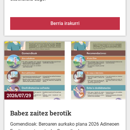
Alerta-egoera uraren es
Berria irakurri
2026/07/29
Babez zaitez berotik
Gomendioak: Beroaren aurkako plana 2026 Adineoen
Egoitza-zentroentzako Gomedioak