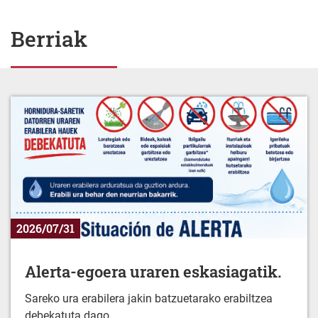
Berriak
2026/07/31
Alerta-egoera uraren eskasiagatik.
Sareko ura erabilera jakin batzuetarako erabiltzea
debekatuta dago.