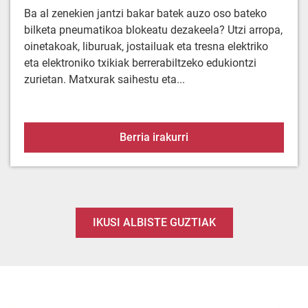
Ba al zenekien jantzi bakar batek auzo oso bateko
bilketa pneumatikoa blokeatu dezakeela? Utzi arropa,
oinetakoak, liburuak, jostailuak eta tresna elektriko
eta elektroniko txikiak berrerabiltzeko edukiontzi
zurietan. Matxurak saihestu eta...
Arropa ez doa hoditik. E
Berria irakurri
IKUSI ALBISTE GUZTIAK