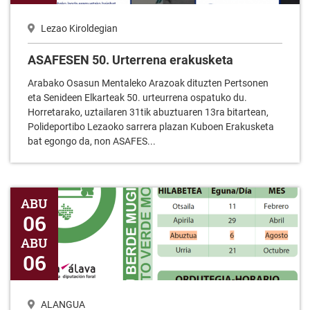
Lezao Kiroldegian
ASAFESEN 50. Urterrena erakusketa
Arabako Osasun Mentaleko Arazoak dituzten Pertsonen
eta Senideen Elkarteak 50. urteurrena ospatuko du.
Horretarako, uztailaren 31tik abuztuaren 13ra bitartean,
Polideportibo Lezaoko sarrera plazan Kuboen Erakusketa
bat egongo da, non ASAFES...
Badator Puntu Berde Mugikorra! ALANGUA
ABU
06
ABU
06
ALANGUA