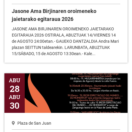
Jasone Ama Birjinaren oroimeneko
jaietarako egitaraua 2026
JASONE AMA BIRJINAREN OROIMENEKO JAIETARAKO
EGITARAUA 2026 OSTIRALA, ABUZTUAK 14/VIERNES 14
de AGOSTO 24:00etan.- GAUEKO DANTZALDIA Andra Mari
plazan SEITTUN taldearekin. LARUNBATA, ABUZTUAK
15/SÁBADO, 15 de AGOSTO 13:30ean.- Kale...
Lepamostutako Jon deuna 2026
ABU
28
ABU
30
Plaza de San Juan