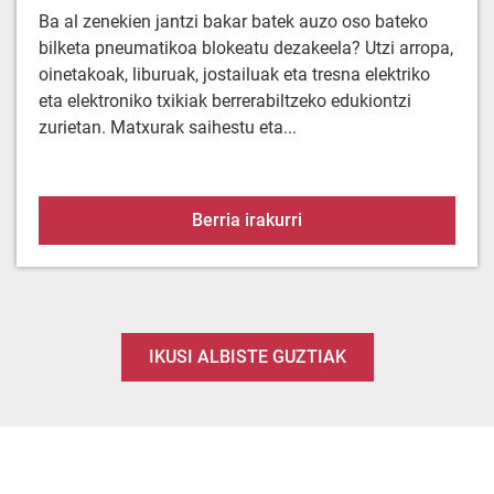
Ba al zenekien jantzi bakar batek auzo oso bateko
bilketa pneumatikoa blokeatu dezakeela? Utzi arropa,
oinetakoak, liburuak, jostailuak eta tresna elektriko
eta elektroniko txikiak berrerabiltzeko edukiontzi
zurietan. Matxurak saihestu eta...
Arropa ez doa hoditik. E
Berria irakurri
IKUSI ALBISTE GUZTIAK