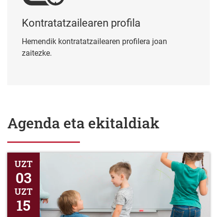
Kontratatzailearen profila
Hemendik kontratatzailearen profilera joan
zaitezke.
Agenda eta ekitaldiak
Honen bidez jakinarazten da epea irekitzen dela 2026-2027 ika
UZT
03
UZT
15