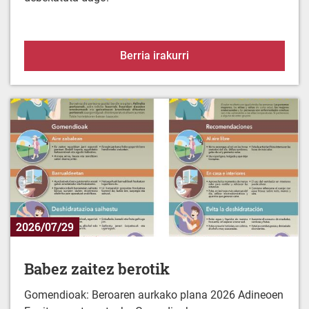
Alerta-egoera uraren es
Berria irakurri
2026/07/29
Babez zaitez berotik
Gomendioak: Beroaren aurkako plana 2026 Adineoen
Egoitza-zentroentzako Gomedioak