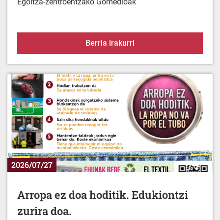
Babez zaitez berotik
Berria irakurri
2026/07/27
Arropa ez doa hoditik. Edukiontzi
zurira doa.