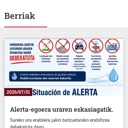
Berriak
2026/07/31
Alerta-egoera uraren eskasiagatik.
Sareko ura erabilera jakin batzuetarako erabiltzea
debekatuta dago.