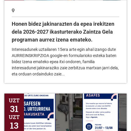
Honen bidez jakinarazten da epea irekitzen
dela 2026-2027 ikasturterako Zaintza Gela
programan aurrez izena emateko.
Interesadunek uztailaren 15era arte egin ahal izango dute
AURREINSKRIPZIOA google-en formularioko esteka baten
bidez Izena emateko epea itxi ondoren, familia
interesadunei jakinaraziko zaie zerbitzua martxan jarri dela,
eta orduan ordainduko zaie...
ASAFESEN 50. Urterrena erakusketa
UZT
31
UZT
13