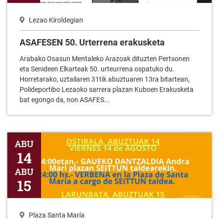
Lezao Kiroldegian
ASAFESEN 50. Urterrena erakusketa
Arabako Osasun Mentaleko Arazoak dituzten Pertsonen
eta Senideen Elkarteak 50. urteurrena ospatuko du.
Horretarako, uztailaren 31tik abuztuaren 13ra bitartean,
Polideportibo Lezaoko sarrera plazan Kuboen Erakusketa
bat egongo da, non ASAFES...
Jasone Ama Birjinaren oroimeneko jaietarako egitaraua 2026
ABU
14
ABU
15
Plaza Santa María