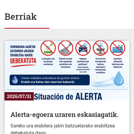
Berriak
2026/07/31
Alerta-egoera uraren eskasiagatik.
Sareko ura erabilera jakin batzuetarako erabiltzea
debekatuta dago.