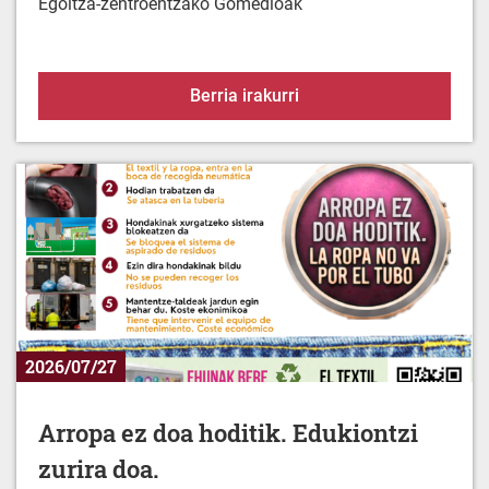
Egoitza-zentroentzako Gomedioak
Babez zaitez berotik
Berria irakurri
2026/07/27
Arropa ez doa hoditik. Edukiontzi
zurira doa.