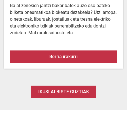
Ba al zenekien jantzi bakar batek auzo oso bateko
bilketa pneumatikoa blokeatu dezakeela? Utzi arropa,
oinetakoak, liburuak, jostailuak eta tresna elektriko
eta elektroniko txikiak berrerabiltzeko edukiontzi
zurietan. Matxurak saihestu eta...
Arropa ez doa hoditik. E
Berria irakurri
IKUSI ALBISTE GUZTIAK