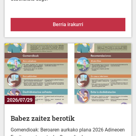
Alerta-egoera uraren es
Berria irakurri
2026/07/29
Babez zaitez berotik
Gomendioak: Beroaren aurkako plana 2026 Adineoen