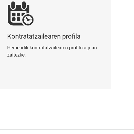
Kontratatzailearen profila
Hemendik kontratatzailearen profilera joan
zaitezke.