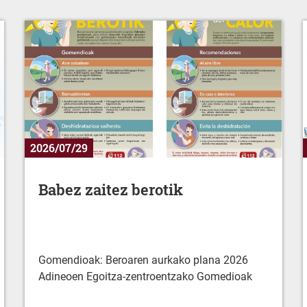
2026/07/29
Babez zaitez berotik
Gomendioak: Beroaren aurkako plana 2026
Adineoen Egoitza-zentroentzako Gomedioak