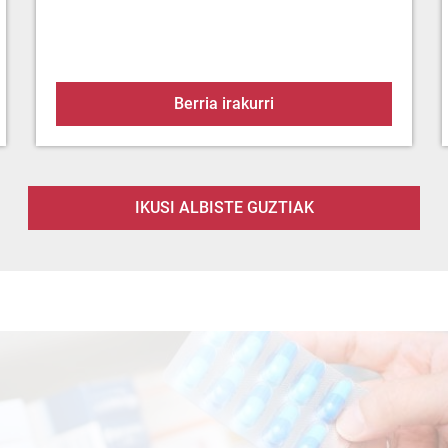
en eskasiagatik.
Babez zaitez berotik
Berria irakurri
IKUSI ALBISTE GUZTIAK