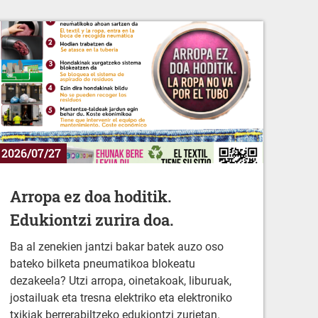
2026/07/27
Arropa ez doa hoditik.
Edukiontzi zurira doa.
Ba al zenekien jantzi bakar batek auzo oso
bateko bilketa pneumatikoa blokeatu
dezakeela? Utzi arropa, oinetakoak, liburuak,
jostailuak eta tresna elektriko eta elektroniko
txikiak berrerabiltzeko edukiontzi zurietan.