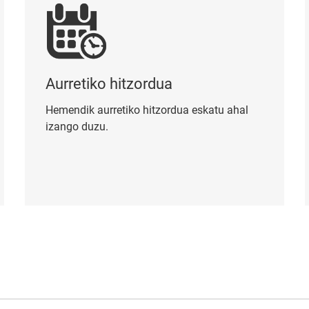
Aurretiko hitzordua
Hemendik aurretiko hitzordua eskatu ahal
izango duzu.