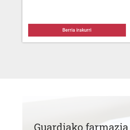
Alerta-egoera urar
Berria irakurri
Guardiako farmazia