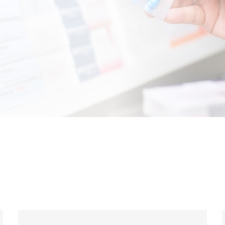
Aurretiko hitzordua
Kon