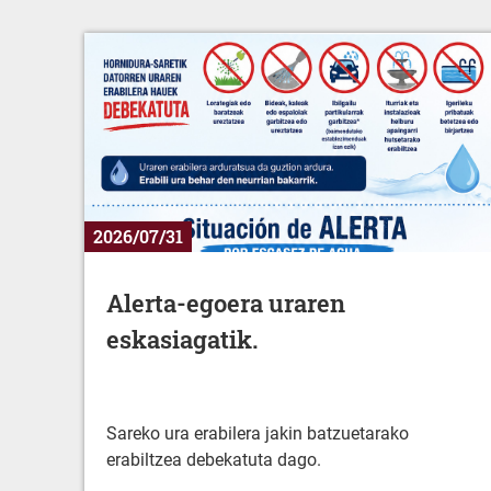
2026/07/31
Alerta-egoera uraren
eskasiagatik.
Sareko ura erabilera jakin batzuetarako
erabiltzea debekatuta dago.