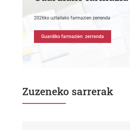
2026ko uztailako farmazien zerrenda
Guardiko farmazien zerrenda
Zuzeneko sarrerak
Egoitza elektronikoa