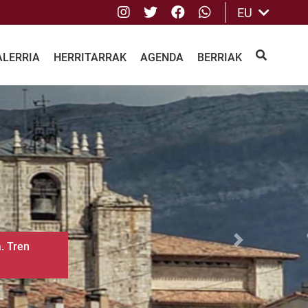
Instagram
Twitter
Facebook
whatsApp
EU
ALERRIA
HERRITARRAK
AGENDA
BERRIAK
BILATU
Siguiente