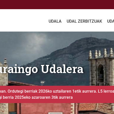
UDALA
UDAL ZERBITZUAK
UD
aletxera