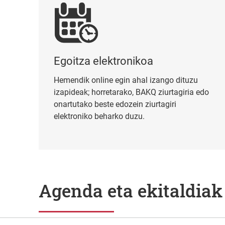
Egoitza elektronikoa
Hemendik online egin ahal izango dituzu
izapideak; horretarako, BAKQ ziurtagiria edo
onartutako beste edozein ziurtagiri
elektroniko beharko duzu.
Agenda eta ekitaldiak