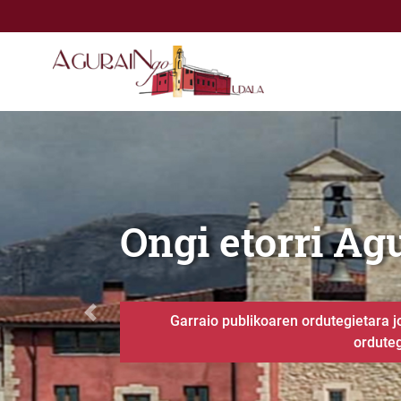
Eduki nagusira joan
Ongi etorri Aguraingo Ud
Kirolgunea
Anterior