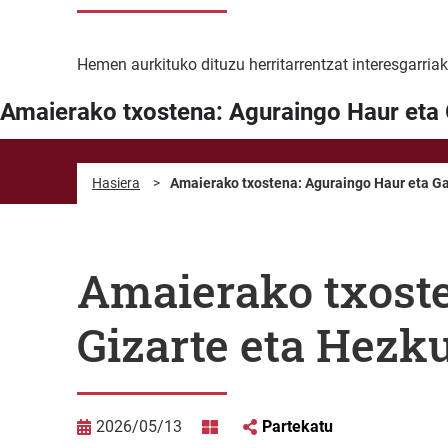
Hemen aurkituko dituzu herritarrentzat interesgarriak
Amaierako txostena: Aguraingo Haur eta G
Hasiera
>
Amaierako txostena: Aguraingo Haur eta Gaz
Amaierako txoste
Gizarte eta Hezku
2026/05/13
Partekatu