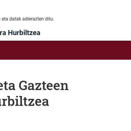
 eta datak adierazten ditu.
ra Hurbiltzea
eta Gazteen
rbiltzea