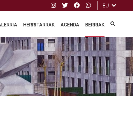
Instagram
Twitter
Facebook
whatsApp
EU
ALERRIA
HERRITARRAK
AGENDA
BERRIAK
BILATU