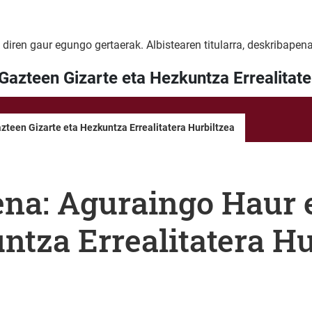
 diren gaur egungo gertaerak. Albistearen titularra, deskribapena
azteen Gizarte eta Hezkuntza Errealitate
teen Gizarte eta Hezkuntza Errealitatera Hurbiltzea
na: Aguraingo Haur 
ntza Errealitatera Hu