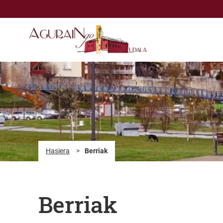
Eduki nagusira joan
Hasiera
>
Berriak
Berriak