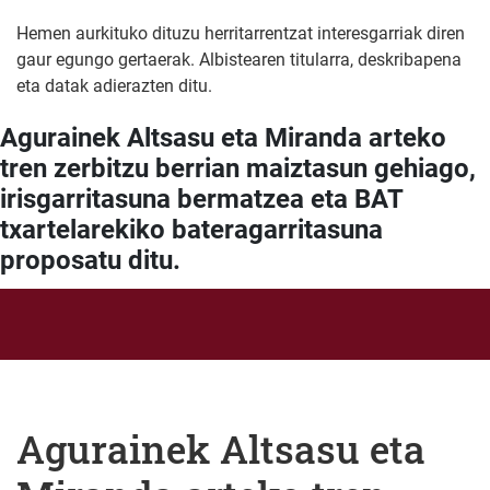
Hemen aurkituko dituzu herritarrentzat interesgarriak diren
gaur egungo gertaerak. Albistearen titularra, deskribapena
eta datak adierazten ditu.
Agurainek Altsasu eta Miranda arteko
tren zerbitzu berrian maiztasun gehiago,
irisgarritasuna bermatzea eta BAT
txartelarekiko bateragarritasuna
proposatu ditu.
Agurainek Altsasu eta