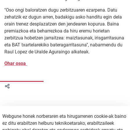
"Oso ongi baloratzen dugu zerbitzuaren ezarpena. Datu
zehatzik ez dugun arren, badakigu asko handitu egin dela
orain trenez desplazatzen den jendearen kopurua. Baina
premiazkoa eta beharrezkoa da hiru eremu horietan
zerbitzua hobetzen jarraitzea: maiztasunak, irisgarritasuna
eta BAT txartelarekiko bateragarritasuna", nabarmendu du
Raul Lopez de Uralde Aguraingo alkateak.
Ohar osoa
Webgune honek norberaren eta hirugarrenen cookie-ak baino
ez ditu erabiltzen helburu teknikoetarako, erabiltzaileek