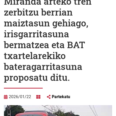
Miranda arteko tren
zerbitzu berrian
maiztasun gehiago,
irisgarritasuna
bermatzea eta BAT
txartelarekiko
bateragarritasuna
proposatu ditu.
2026/01/22
Partekatu