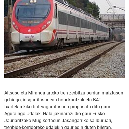
Altsasu eta Miranda arteko tren zerbitzu berrian maiztasun
gehiago, irisgarritasunean hobekuntzak eta BAT
txartelarekiko bateragarritasuna proposatu ditu gaur
Aguraingo Udalak. Hala jakinarazi dio gaur Eusko
Jaurlaritzako Mugikortasun Jasangarriko sailburuari,
trenbide-korridoreko udalekin gaur egin duten bileran.