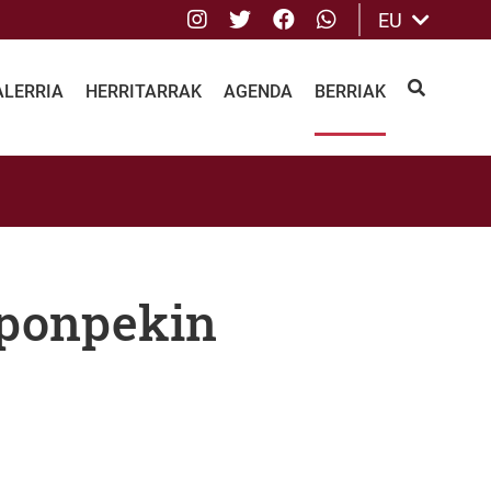
Instagram
Twitter
Facebook
whatsApp
EU
ALERRIA
HERRITARRAK
AGENDA
BERRIAK
BILATU
-ponpekin