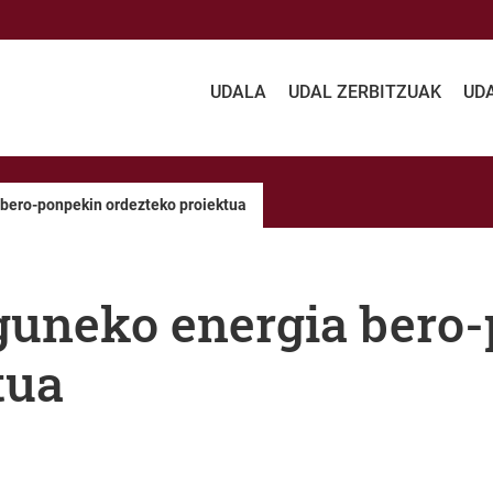
UDALA
UDAL ZERBITZUAK
UD
 bero-ponpekin ordezteko proiektua
guneko energia bero
tua