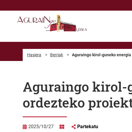
Eduki nagusira joan
Hasiera
>
Berriak
>
Aguraingo kirol-guneko energia
Aguraingo kirol-
ordezteko proiek
2025/10/27
Partekatu