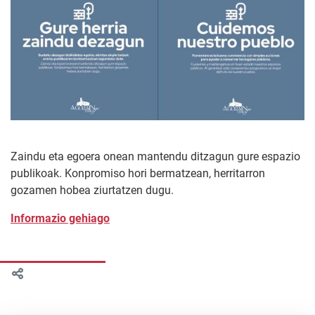
Zaindu eta egoera onean mantendu ditzagun gure espazio
publikoak. Konpromiso hori bermatzean, herritarron
gozamen hobea ziurtatzen dugu.
Informazio gehiago