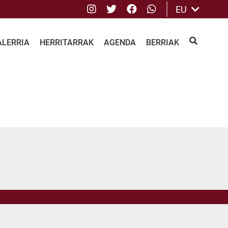
Instagram
Twitter
Facebook
whatsApp
EU
ALERRIA
HERRITARRAK
AGENDA
BERRIAK
BILATU