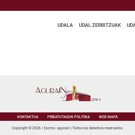
UDALA
UDAL ZERBITZUAK
UD
KONTAKTUA
PRIBATUTASUN POLITIKA
WEB MAPA
Copyright © 2026 / Excmo. agurain | Todos los derechos reservados.