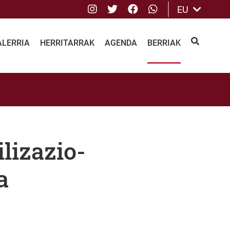
Instagram
Twitter
Facebook
whatsApp
EU
ALERRIA
HERRITARRAK
AGENDA
BERRIAK
BILATU
lizazio-
a