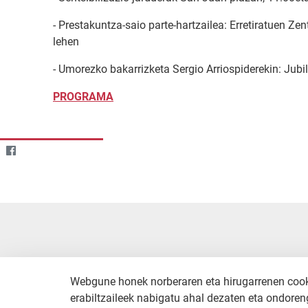
- Prestakuntza-saio parte-hartzailea: Erretiratuen Z
lehen
- Umorezko bakarrizketa Sergio Arriospiderekin: Jubi
PROGRAMA
Webgune honek norberaren eta hirugarrenen cookie
erabiltzaileek nabigatu ahal dezaten eta ondoreng