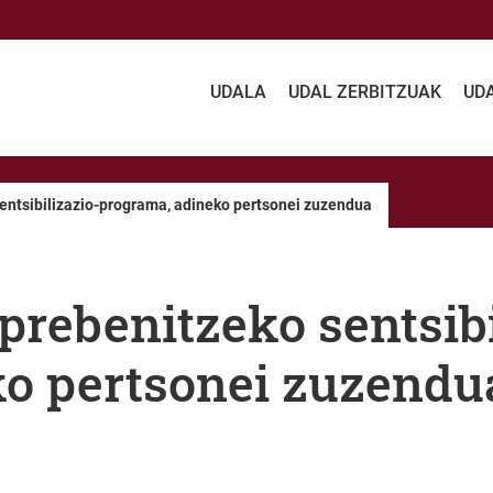
UDALA
UDAL ZERBITZUAK
UD
entsibilizazio-programa, adineko pertsonei zuzendua
prebenitzeko sentsibi
ko pertsonei zuzendu