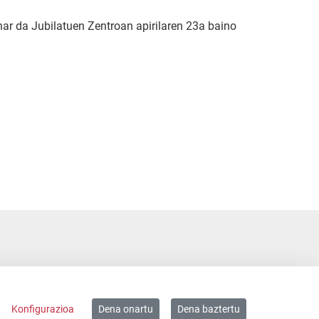
har da Jubilatuen Zentroan apirilaren 23a baino
Konfigurazioa
Dena onartu
Dena baztertu