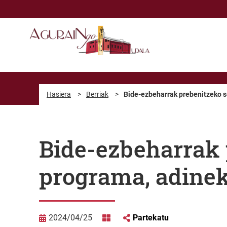
Eduki nagusira joan
Hasiera
>
Berriak
>
Bide-ezbeharrak prebenitzeko s
Bide-ezbeharrak 
programa, adine
2024/04/25
Partekatu