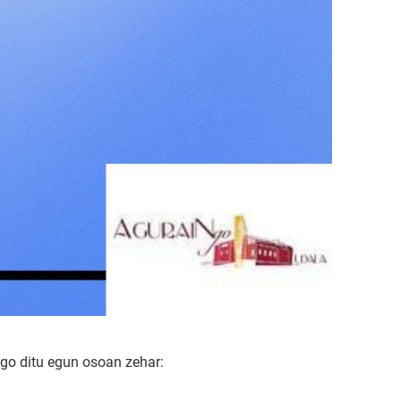
ngo ditu egun osoan zehar: