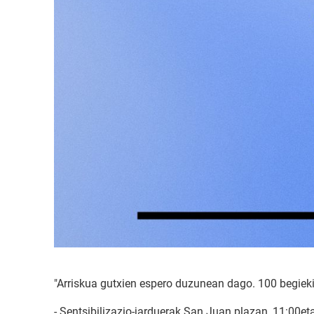
"Arriskua gutxien espero duzunean dago. 100 begieki
- Sentsibilizazio-jarduerak San Juan plazan, 11:00eta