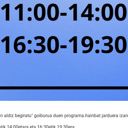
n aldiz begiratu" goiburua duen programa.hainbat jarduera iza
tik 14:00etara eta 16:30etik 19:30era.