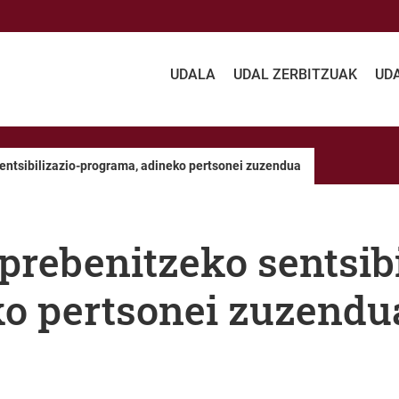
UDALA
UDAL ZERBITZUAK
UD
entsibilizazio-programa, adineko pertsonei zuzendua
prebenitzeko sentsibi
ko pertsonei zuzendu