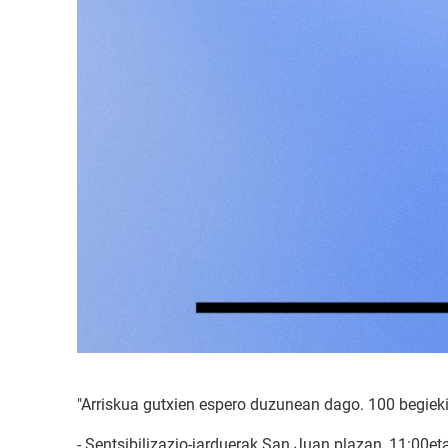
"Arriskua gutxien espero duzunean dago. 100 begieki
- Sentsibilizazio-jarduerak San Juan plazan, 11:00eta