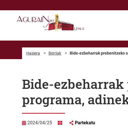
Eduki nagusira joan
Hasiera
>
Berriak
>
Bide-ezbeharrak prebenitzeko s
Bide-ezbeharrak 
programa, adine
2024/04/25
Partekatu