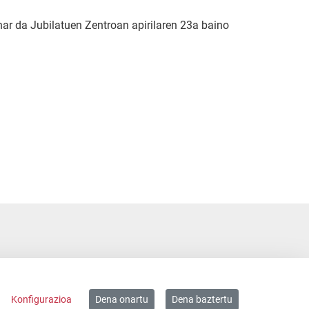
har da Jubilatuen Zentroan apirilaren 23a baino
Konfigurazioa
Dena onartu
Dena baztertu