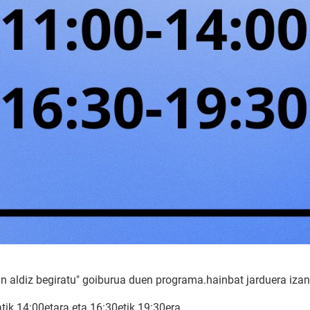
n aldiz begiratu" goiburua duen programa.hainbat jarduera iza
tik 14:00etara eta 16:30etik 19:30era.