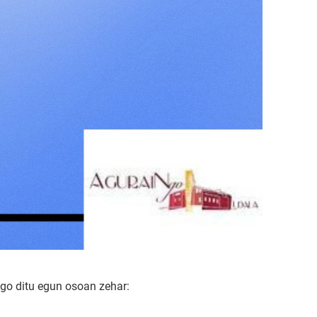
ngo ditu egun osoan zehar: