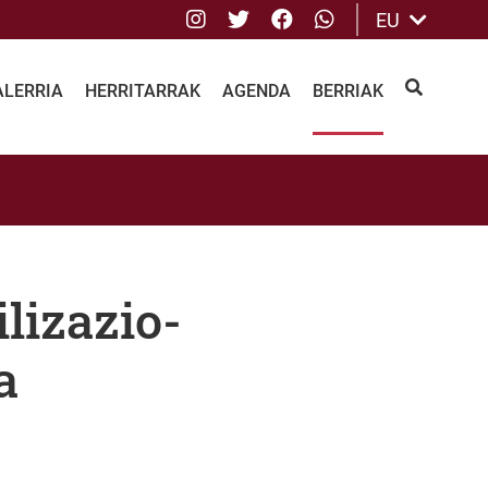
Instagram
Twitter
Facebook
whatsApp
EU
ALERRIA
HERRITARRAK
AGENDA
BERRIAK
BILATU
lizazio-
a