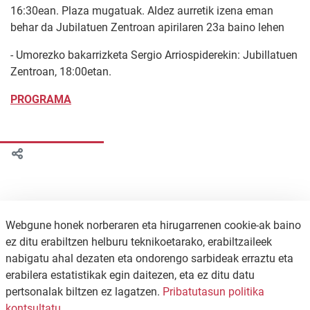
16:30ean. Plaza mugatuak. Aldez aurretik izena eman
behar da Jubilatuen Zentroan apirilaren 23a baino lehen
- Umorezko bakarrizketa Sergio Arriospiderekin: Jubillatuen
Zentroan, 18:00etan.
PROGRAMA
Webgune honek norberaren eta hirugarrenen cookie-ak baino
ez ditu erabiltzen helburu teknikoetarako, erabiltzaileek
nabigatu ahal dezaten eta ondorengo sarbideak erraztu eta
erabilera estatistikak egin daitezen, eta ez ditu datu
pertsonalak biltzen ez lagatzen.
Pribatutasun politika
KONTAKTUA
PRIBATUTASUN POLITIKA
kontsultatu