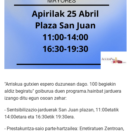
"Arriskua gutxien espero duzunean dago. 100 begiekin
aldiz begiratu" goiburua duen programa.hainbat jarduera
izango ditu egun osoan zehar:
- Sentsibilizazio-jarduerak San Juan plazan, 11:00etatik
14:00etara eta 16:30etik 19:30era.
- Prestakuntza-saio parte-hartzailea: Erretiratuen Zentroan,