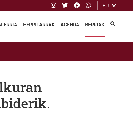
Instagram
Twitter
Facebook
whatsApp
EU
ALERRIA
HERRITARRAK
AGENDA
BERRIAK
BILATU
ilkuran
biderik.