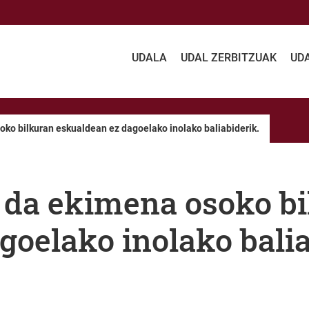
UDALA
UDAL ZERBITZUAK
UD
oko bilkuran eskualdean ez dagoelako inolako baliabiderik.
 da ekimena osoko b
goelako inolako balia