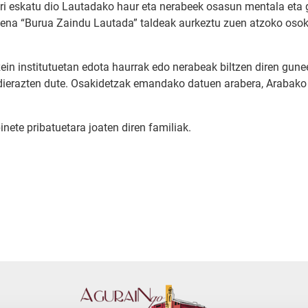
ri eskatu dio Lautadako haur eta nerabeek osasun mentala eta 
mena “Burua Zaindu Lautada” taldeak aurkeztu zuen atzoko osok
 zein institutuetan edota haurrak edo nerabeak biltzen diren gune
 adierazten dute. Osakidetzak emandako datuen arabera, Arabak
nete pribatuetara joaten diren familiak.