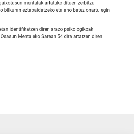
gaixotasun mentalak artatuko dituen zerbitzu
o bilkuran eztabaidatzeko eta aho batez onartu egin
etan identifikatzen diren arazo psikologikoak
o Osasun Mentaleko Sarean 54 dira artatzen diren