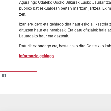
Aguraingo Udaleko Osoko Bilkurak Eusko Jaurlaritza
publiko bat eskualdean bertan martxan jartzea. Eki
zen.
Izan ere, gero eta gehiago dira haur eskola, ikastola
dituzten haur eta nerabeak. Eta datu ofizialek hala
Lautadako haur eta gazteak.
Daturik ez badago ere, beste asko dira Gasteizko kabi
informazio gehiago