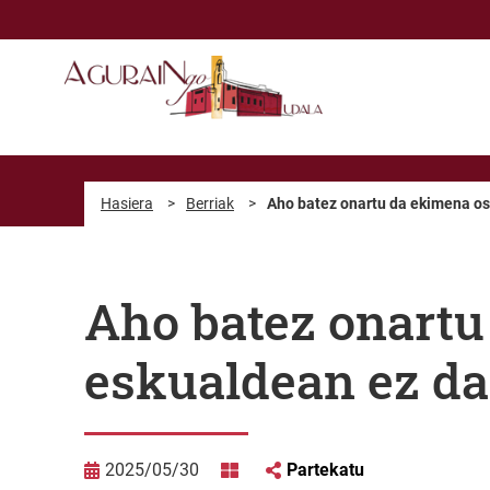
Eduki nagusira joan
Hasiera
>
Berriak
>
Aho batez onartu da ekimena os
Aho batez onartu
eskualdean ez da
2025/05/30
Partekatu