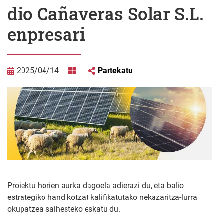
dio Cañaveras Solar S.L.
enpresari
2025/04/14
Partekatu
Proiektu horien aurka dagoela adierazi du, eta balio
estrategiko handikotzat kalifikatutako nekazaritza-lurra
okupatzea saihesteko eskatu du.