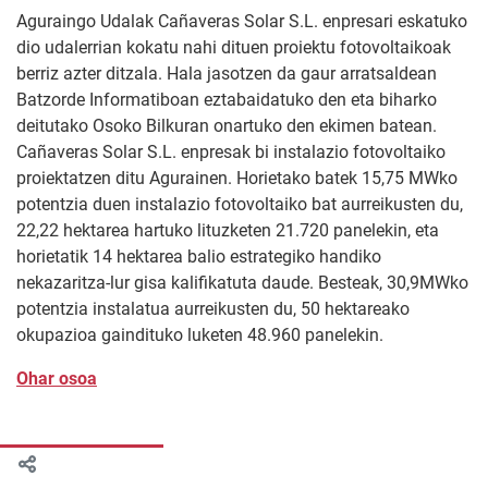
Aguraingo Udalak Cañaveras Solar S.L. enpresari eskatuko
dio udalerrian kokatu nahi dituen proiektu fotovoltaikoak
berriz azter ditzala. Hala jasotzen da gaur arratsaldean
Batzorde Informatiboan eztabaidatuko den eta biharko
deitutako Osoko Bilkuran onartuko den ekimen batean.
Cañaveras Solar S.L. enpresak bi instalazio fotovoltaiko
proiektatzen ditu Agurainen. Horietako batek 15,75 MWko
potentzia duen instalazio fotovoltaiko bat aurreikusten du,
22,22 hektarea hartuko lituzketen 21.720 panelekin, eta
horietatik 14 hektarea balio estrategiko handiko
nekazaritza-lur gisa kalifikatuta daude. Besteak, 30,9MWko
potentzia instalatua aurreikusten du, 50 hektareako
okupazioa gaindituko luketen 48.960 panelekin.
Ohar osoa