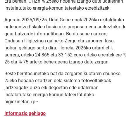
Era berean, OHZn % 25eko hobaria izango dute udalerrian
instalatutako energia-komunitateetako etxebizitzek.
Agurain 2025/09/25. Udal Gobernuak 2026ko ekitaldirako
ordenantza fiskalen hasierako proposamena aurkeztuko du
gaur batzorde informatiboan. Berritasunen artean,
Ondasun Higiezinen gaineko Zerga eta zaborren tasa
hobari gehiago sartu dira. Horrela, 2026ko urtarriletik
aurrera, urteko 24.865 eta 33.152 euro arteko errentek ere %
25 eta % 75 arteko beherapena izango dute zergan.
Beste berritasunetako bat da zergaren kuotaren ehuneko
25eko hobaria ezartzen dela sistema fotovoltaikoak
jartzeagatik auzo-erkidegoetan edo udalerrian
instalatutako energia-komunitateei lotutako
higiezinetan./p>
Informazio gehiago