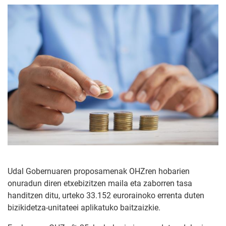
Udal Gobernuaren proposamenak OHZren hobarien
onuradun diren etxebizitzen maila eta zaborren tasa
handitzen ditu, urteko 33.152 eurorainoko errenta duten
bizikidetza-unitateei aplikatuko baitzaizkie.