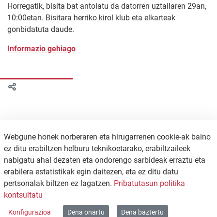
Horregatik, bisita bat antolatu da datorren uztailaren 29an,
10:00etan. Bisitara herriko kirol klub eta elkarteak
gonbidatuta daude.
Informazio gehiago
Webgune honek norberaren eta hirugarrenen cookie-ak baino
ez ditu erabiltzen helburu teknikoetarako, erabiltzaileek
nabigatu ahal dezaten eta ondorengo sarbideak erraztu eta
erabilera estatistikak egin daitezen, eta ez ditu datu
pertsonalak biltzen ez lagatzen.
Pribatutasun politika
KONTAKTUA
PRIBATUTASUN POLITIKA
kontsultatu
WEB MAPA
Konfigurazioa
Dena onartu
Dena baztertu