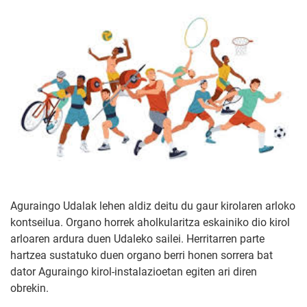
Aguraingo Udalak lehen aldiz deitu du gaur kirolaren arloko
kontseilua. Organo horrek aholkularitza eskainiko dio kirol
arloaren ardura duen Udaleko sailei. Herritarren parte
hartzea sustatuko duen organo berri honen sorrera bat
dator Aguraingo kirol-instalazioetan egiten ari diren
obrekin.