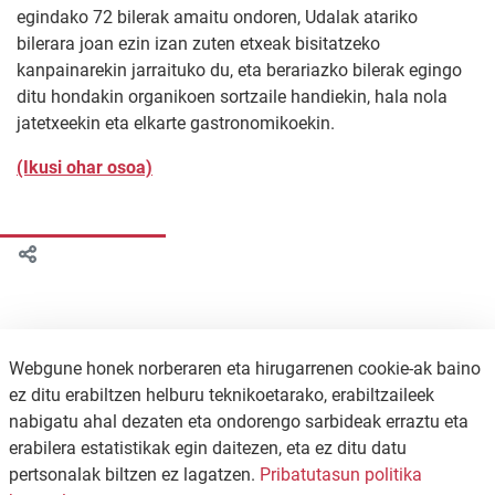
egindako 72 bilerak amaitu ondoren, Udalak atariko
bilerara joan ezin izan zuten etxeak bisitatzeko
kanpainarekin jarraituko du, eta berariazko bilerak egingo
ditu hondakin organikoen sortzaile handiekin, hala nola
jatetxeekin eta elkarte gastronomikoekin.
(Ikusi ohar osoa)
Webgune honek norberaren eta hirugarrenen cookie-ak baino
ez ditu erabiltzen helburu teknikoetarako, erabiltzaileek
nabigatu ahal dezaten eta ondorengo sarbideak erraztu eta
erabilera estatistikak egin daitezen, eta ez ditu datu
pertsonalak biltzen ez lagatzen.
Pribatutasun politika
KONTAKTUA
PRIBATUTASUN POLITIKA