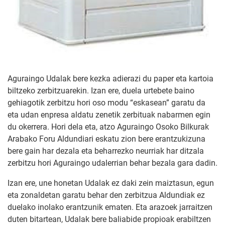
Aguraingo Udalak bere kezka adierazi du paper eta kartoia
biltzeko zerbitzuarekin. Izan ere, duela urtebete baino
gehiagotik zerbitzu hori oso modu “eskasean” garatu da
eta udan enpresa aldatu zenetik zerbituak nabarmen egin
du okerrera. Hori dela eta, atzo Aguraingo Osoko Bilkurak
Arabako Foru Aldundiari eskatu zion bere erantzukizuna
bere gain har dezala eta beharrezko neurriak har ditzala
zerbitzu hori Aguraingo udalerrian behar bezala gara dadin.
Izan ere, une honetan Udalak ez daki zein maiztasun, egun
eta zonaldetan garatu behar den zerbitzua Aldundiak ez
duelako inolako erantzunik ematen. Eta arazoek jarraitzen
duten bitartean, Udalak bere baliabide propioak erabiltzen