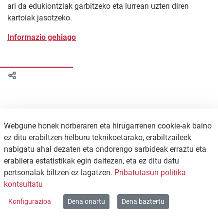
ari da edukiontziak garbitzeko eta lurrean uzten diren
kartoiak jasotzeko.
Informazio gehiago
Webgune honek norberaren eta hirugarrenen cookie-ak baino
ez ditu erabiltzen helburu teknikoetarako, erabiltzaileek
nabigatu ahal dezaten eta ondorengo sarbideak erraztu eta
erabilera estatistikak egin daitezen, eta ez ditu datu
pertsonalak biltzen ez lagatzen.
Pribatutasun politika
KONTAKTUA
PRIBATUTASUN POLITIKA
kontsultatu
WEB MAPA
Konfigurazioa
Dena onartu
Dena baztertu
Copyright © 2026 / Excmo. agurain | Todos los derechos reservados.