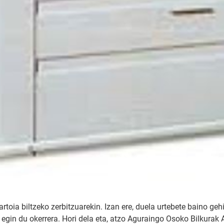
rtoia biltzeko zerbitzuarekin. Izan ere, duela urtebete baino ge
egin du okerrera. Hori dela eta, atzo Aguraingo Osoko Bilkurak 