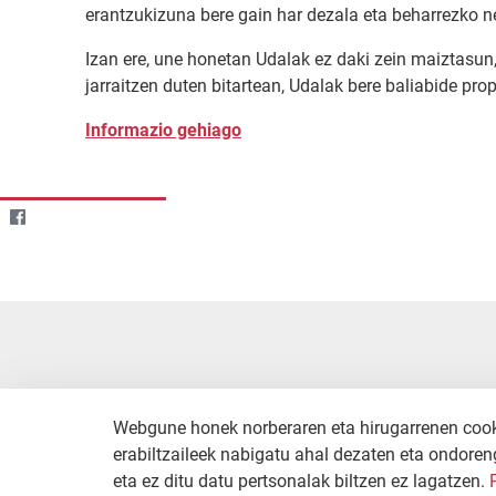
erantzukizuna bere gain har dezala eta beharrezko ne
Izan ere, une honetan Udalak ez daki zein maiztasun
jarraitzen duten bitartean, Udalak bere baliabide prop
Informazio gehiago
Webgune honek norberaren eta hirugarrenen cookie
erabiltzaileek nabigatu ahal dezaten eta ondoreng
eta ez ditu datu pertsonalak biltzen ez lagatzen.