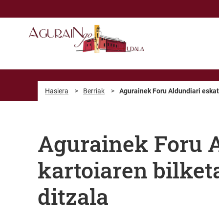
Eduki nagusira joan
Hasiera
>
Berriak
>
Agurainek Foru Aldundiari eskat
Agurainek Foru A
kartoiaren bilke
ditzala