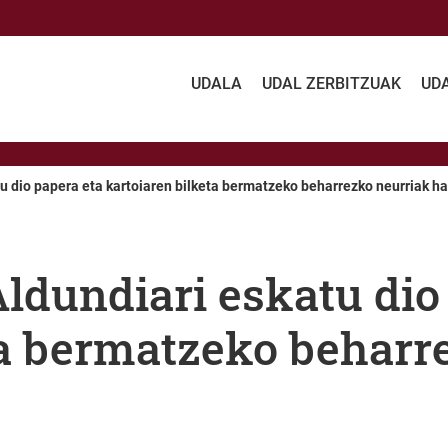
UDALA
UDAL ZERBITZUAK
UD
u dio papera eta kartoiaren bilketa bermatzeko beharrezko neurriak ha
ldundiari eskatu dio
ta bermatzeko beharr