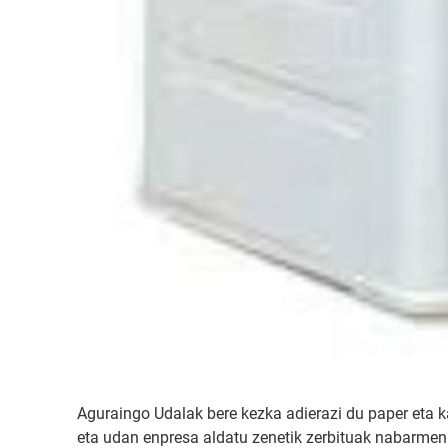
Aguraingo Udalak bere kezka adierazi du paper eta ka
eta udan enpresa aldatu zenetik zerbituak nabarmen 