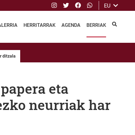
Instagram
Twitter
Facebook
whatsApp
EU
ALERRIA
HERRITARRAK
AGENDA
BERRIAK
BILATU
r ditzala
 papera eta
ezko neurriak har