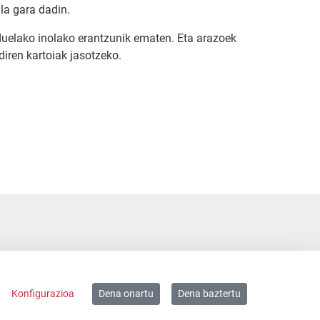
la gara dadin.
duelako inolako erantzunik ematen. Eta arazoek
diren kartoiak jasotzeko.
Konfigurazioa
Dena onartu
Dena baztertu