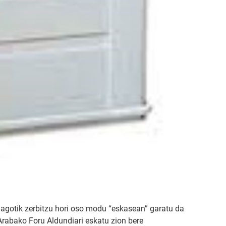
hiagotik zerbitzu hori oso modu “eskasean” garatu da
Arabako Foru Aldundiari eskatu zion bere