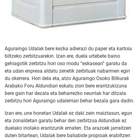
Aguraingo Udalak bere kezka adierazi du paper eta kartoia
biltzeko zerbitzuarekin. Izan ere, duela urtebete baino
gehiagotik zerbitzu hori oso modu “eskasean” garatu da
eta udan enpresa aldatu zenetik zerbituak nabarmen egin
du okerrera. Hori dela eta, atzo Aguraingo Osoko Bilkurak
Arabako Foru Aldundiari eskatu zion bere erantzukizuna
bere gain har dezala eta beharrezko neurriak har ditzala
zerbitzu hori Aguraingo udalerrian behar bezala gara dadin.
Izan ere, une honetan Udalak ez daki zein maiztasun, egun
eta zonaldetan garatu behar den zerbitzua Aldundiak ez
duelako inolako erantzunik ematen. Eta arazoek jarraitzen
duten bitartean, Udalak bere baliabide propioak erabiltzen