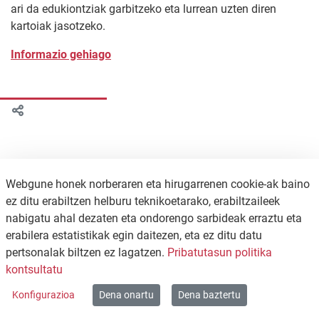
ari da edukiontziak garbitzeko eta lurrean uzten diren
kartoiak jasotzeko.
Informazio gehiago
Webgune honek norberaren eta hirugarrenen cookie-ak baino
ez ditu erabiltzen helburu teknikoetarako, erabiltzaileek
nabigatu ahal dezaten eta ondorengo sarbideak erraztu eta
erabilera estatistikak egin daitezen, eta ez ditu datu
pertsonalak biltzen ez lagatzen.
Pribatutasun politika
KONTAKTUA
PRIBATUTASUN POLITIKA
kontsultatu
WEB MAPA
Konfigurazioa
Dena onartu
Dena baztertu
Copyright © 2026 / Excmo. agurain | Todos los derechos reservados.