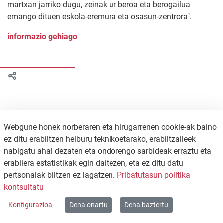
martxan jarriko dugu, zeinak ur beroa eta berogailua
emango dituen eskola-eremura eta osasun-zentrora".
informazio gehiago
Webgune honek norberaren eta hirugarrenen cookie-ak baino
ez ditu erabiltzen helburu teknikoetarako, erabiltzaileek
nabigatu ahal dezaten eta ondorengo sarbideak erraztu eta
erabilera estatistikak egin daitezen, eta ez ditu datu
pertsonalak biltzen ez lagatzen.
Pribatutasun politika
KONTAKTUA
PRIBATUTASUN POLITIKA
kontsultatu
WEB MAPA
Konfigurazioa
Dena onartu
Dena baztertu
Copyright © 2026 / Excmo. agurain | Todos los derechos reservados.