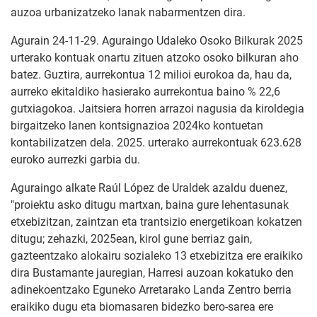
auzoa urbanizatzeko lanak nabarmentzen dira.
Agurain 24-11-29. Aguraingo Udaleko Osoko Bilkurak 2025
urterako kontuak onartu zituen atzoko osoko bilkuran aho
batez. Guztira, aurrekontua 12 milioi eurokoa da, hau da,
aurreko ekitaldiko hasierako aurrekontua baino % 22,6
gutxiagokoa. Jaitsiera horren arrazoi nagusia da kiroldegia
birgaitzeko lanen kontsignazioa 2024ko kontuetan
kontabilizatzen dela. 2025. urterako aurrekontuak 623.628
euroko aurrezki garbia du.
Aguraingo alkate Raúl López de Uraldek azaldu duenez,
"proiektu asko ditugu martxan, baina gure lehentasunak
etxebizitzan, zaintzan eta trantsizio energetikoan kokatzen
ditugu; zehazki, 2025ean, kirol gune berriaz gain,
gazteentzako alokairu sozialeko 13 etxebizitza ere eraikiko
dira Bustamante jauregian, Harresi auzoan kokatuko den
adinekoentzako Eguneko Arretarako Landa Zentro berria
eraikiko dugu eta biomasaren bidezko bero-sarea ere