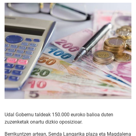
Udal Gobernu taldeak 150.000 euroko balioa duten
zuzenketak onartu dizkio oposizioar.
Berrikuntzen artean, Senda Langarika plaza eta Magdalena