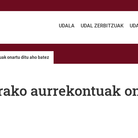
UDALA
UDAL ZERBITZUAK
UD
ak onartu ditu aho batez
ako aurrekontuak on