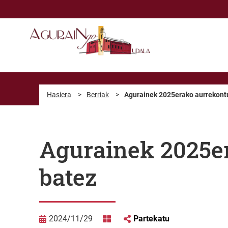
Eduki nagusira joan
Hasiera
>
Berriak
>
Agurainek 2025erako aurrekontu
Agurainek 2025er
batez
2024/11/29
Partekatu