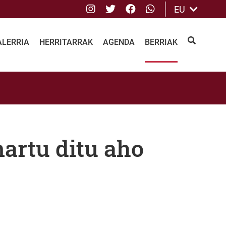
Instagram
Twitter
Facebook
whatsApp
EU
ALERRIA
HERRITARRAK
AGENDA
BERRIAK
BILATU
artu ditu aho