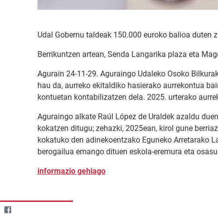
Udal Gobernu taldeak 150.000 euroko balioa duten z
Berrikuntzen artean, Senda Langarika plaza eta Ma
Agurain 24-11-29. Aguraingo Udaleko Osoko Bilkurak 
hau da, aurreko ekitaldiko hasierako aurrekontua ba
kontuetan kontabilizatzen dela. 2025. urterako aurr
Aguraingo alkate Raúl López de Uraldek azaldu duene
kokatzen ditugu; zehazki, 2025ean, kirol gune berria
kokatuko den adinekoentzako Eguneko Arretarako Land
berogailua emango dituen eskola-eremura eta osasun
informazio gehiago