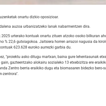
uzenketak onartu dizkio oposizioar.
gdalena auzoa urbanizatzeko lanak nabarmentzen dira.
2025 urterako kontuak onartu zituen atzoko osoko bilkuran aho 
ino % 22,6 gutxiagokoa. Jaitsiera horren arrazoi nagusia da kir
ekontuak 623.628 euroko aurrezki garbia du.
z, "proiektu asko ditugu martxan, baina gure lehentasunak etxeb
z gain, gazteentzako alokairu sozialeko 13 etxebizitza ere eraik
a Zentro berria eraikiko dugu eta biomasaren bidezko bero-sar
-zentrora".