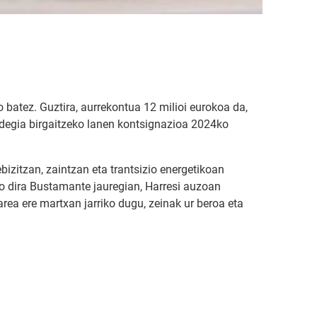
batez. Guztira, aurrekontua 12 milioi eurokoa da,
oldegia birgaitzeko lanen kontsignazioa 2024ko
izitzan, zaintzan eta trantsizio energetikoan
iko dira Bustamante jauregian, Harresi auzoan
ea ere martxan jarriko dugu, zeinak ur beroa eta