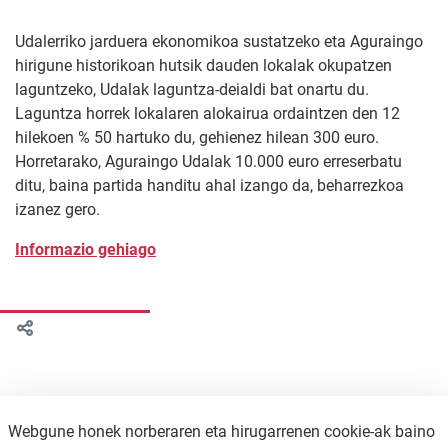
Udalerriko jarduera ekonomikoa sustatzeko eta Aguraingo
hirigune historikoan hutsik dauden lokalak okupatzen
laguntzeko, Udalak laguntza-deialdi bat onartu du.
Laguntza horrek lokalaren alokairua ordaintzen den 12
hilekoen % 50 hartuko du, gehienez hilean 300 euro.
Horretarako, Aguraingo Udalak 10.000 euro erreserbatu
ditu, baina partida handitu ahal izango da, beharrezkoa
izanez gero.
Informazio gehiago
Webgune honek norberaren eta hirugarrenen cookie-ak baino