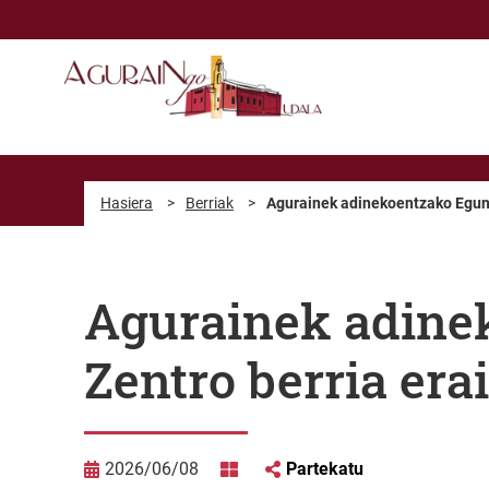
Eduki nagusira joan
Hasiera
>
Berriak
>
Agurainek adinekoentzako Egunek
Agurainek adine
Zentro berria era
2026/06/08
Partekatu