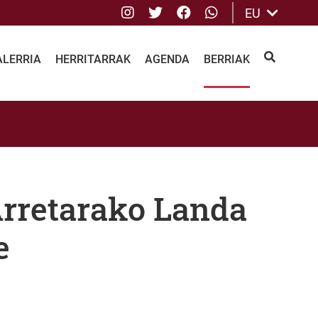
Instagram
Twitter
Facebook
whatsApp
EU
ALERRIA
HERRITARRAK
AGENDA
BERRIAK
BILATU
rretarako Landa
e