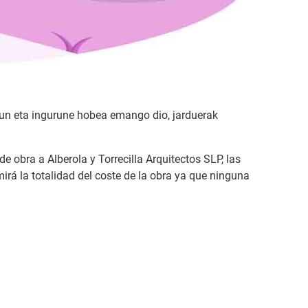
tasun eta ingurune hobea emango dio, jarduerak
e obra a Alberola y Torrecilla Arquitectos SLP, las
rá la totalidad del coste de la obra ya que ninguna