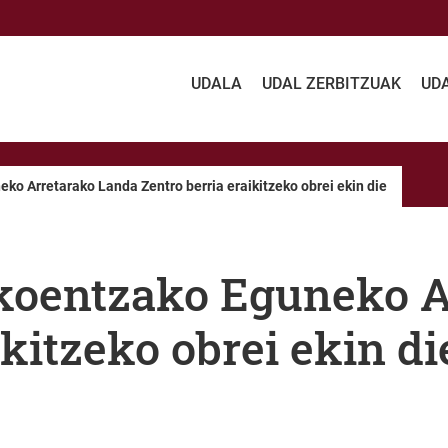
UDALA
UDAL ZERBITZUAK
UD
o Arretarako Landa Zentro berria eraikitzeko obrei ekin die
koentzako Eguneko A
ikitzeko obrei ekin di