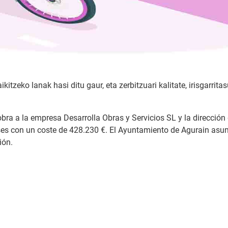
itzeko lanak hasi ditu gaur, eta zerbitzuari kalitate, irisgarri
obra a la empresa Desarrolla Obras y Servicios SL y la dirección d
es con un coste de 428.230 €. El Ayuntamiento de Agurain asumi
ión.