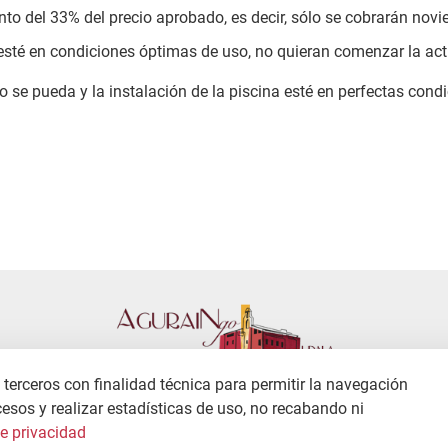
nto del 33% del precio aprobado, es decir, sólo se cobrarán nov
esté en condiciones óptimas de uso, no quieran comenzar la acti
se pueda y la instalación de la piscina esté en perfectas condi
terceros con finalidad técnica para permitir la navegación
cesos y realizar estadísticas de uso, no recabando ni
CONTACTO
POLÍTICA DE PRIVACIDAD
MAPA WEB
de privacidad
Copyright © 2026 / Excmo. agurain | Todos los derechos reservados.