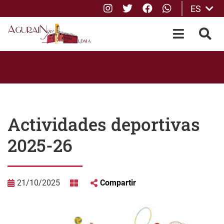
Instagram
Twitter
Facebook
whatsApp
ES
Saltar al contenido principal
OPEN-M
BUS
Actividades deportivas
2025-26
21/10/2025
Compartir