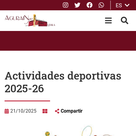
Instagram
Twitter
Facebook
whatsApp
ES
Saltar al contenido principal
OPEN-M
BUS
Actividades deportivas
2025-26
21/10/2025
Compartir