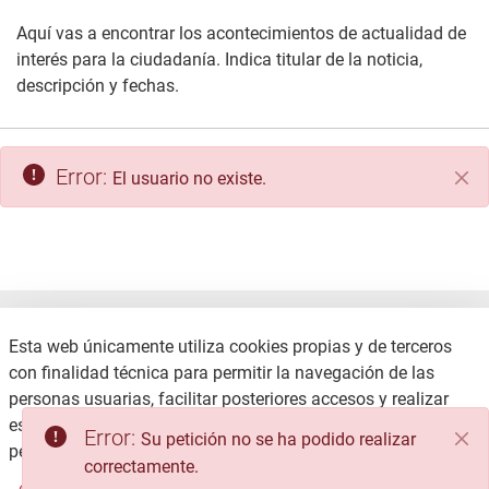
Aquí vas a encontrar los acontecimientos de actualidad de
interés para la ciudadanía. Indica titular de la noticia,
descripción y fechas.
Error:
El usuario no existe.
Cer
Esta web únicamente utiliza cookies propias y de terceros
con finalidad técnica para permitir la navegación de las
personas usuarias, facilitar posteriores accesos y realizar
estadísticas de uso, no recabando ni cediendo datos
Error:
Su petición no se ha podido realizar
CONTACTO
POLÍTICA DE PRIVACIDAD
personales.
Consulte la Política de privacidad
correctamente.
MAPA WEB