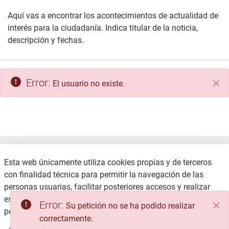
Aquí vas a encontrar los acontecimientos de actualidad de
interés para la ciudadanía. Indica titular de la noticia,
descripción y fechas.
Error:
El usuario no existe.
Cer
Esta web únicamente utiliza cookies propias y de terceros
con finalidad técnica para permitir la navegación de las
personas usuarias, facilitar posteriores accesos y realizar
estadísticas de uso, no recabando ni cediendo datos
CONTACTO
POLÍTICA DE PRIVACIDAD
personales.
Consulte la Política de privacidad
MAPA WEB