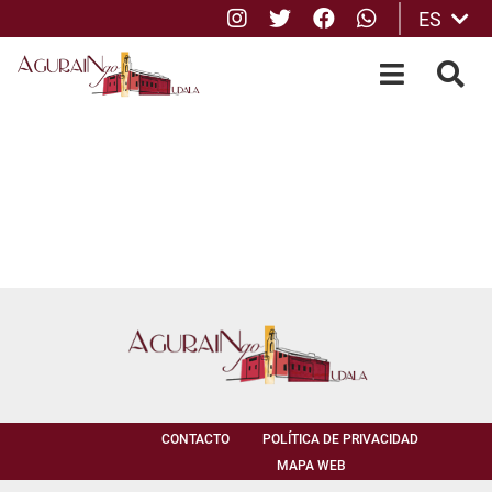
Instagram
Twitter
Facebook
whatsApp
ES
Saltar al contenido principal
OPEN-M
BUS
CONTACTO
POLÍTICA DE PRIVACIDAD
MAPA WEB